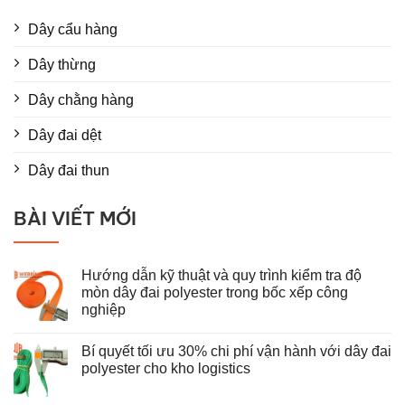
Dây cẩu hàng
Dây thừng
Dây chằng hàng
Dây đai dệt
Dây đai thun
BÀI VIẾT MỚI
Hướng dẫn kỹ thuật và quy trình kiểm tra độ
mòn dây đai polyester trong bốc xếp công
nghiệp
Không
có
Bí quyết tối ưu 30% chi phí vận hành với dây đai
bình
luận
polyester cho kho logistics
ở
Hướng
Không
dẫn
có