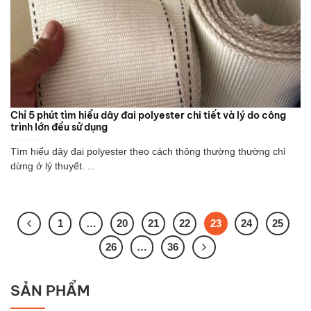
Chỉ 5 phút tìm hiểu dây đai polyester chi tiết và lý do công
trình lớn đều sử dụng
Tìm hiểu dây đai polyester theo cách thông thường thường chỉ
dừng ở lý thuyết. ...
1
…
20
21
22
23
24
25
26
…
36
SẢN PHẨM