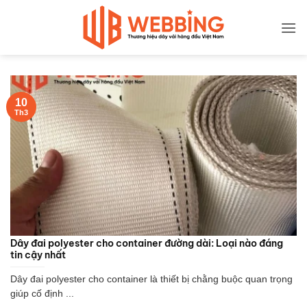
Bỏ
qua
nội
dung
10
Th3
Dây đai polyester cho container đường dài: Loại nào đáng
tin cậy nhất
Dây đai polyester cho container là thiết bị chằng buộc quan trọng
giúp cố định ...