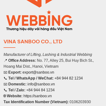
VINA SANBOO CO., LTD
Manufacturer of Lifting, Lashing & Industrial Webbing
📍
Office Address:
No. 77, Alley 25, Bui Huy Bich St.,
Hoang Mai Dist., Hanoi, Vietnam
📧
Export:
export@sanboo.vn
📞
Tel / WhatsApp / WeChat:
+84 944 82 1234
📧
Domestic:
info@sanboo.vn
📞
Tel / Zalo:
+84 944 84 1234
🌐
Website:
https://sanboo.vn
Tax Identification Number (Vietnam):
0106203930