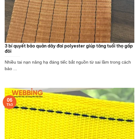
3 bí quyết bảo quản dây đai polyester giúp tăng tuổi thọ gấp
đôi
Nhiều tai nạn nâng hạ đáng tiếc bắt nguồn từ sai lầm trong cách
bảo ...
06
Th3