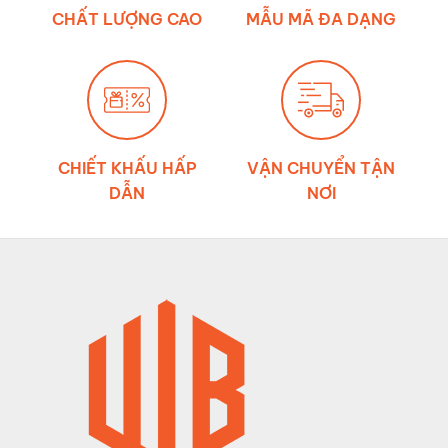
chằng
CHẤT LƯỢNG CAO
MẪU MÃ ĐA DẠNG
hàng
CHIẾT KHẤU HẤP
VẬN CHUYỂN TẬN
DẪN
NƠI