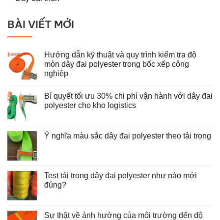
BÀI VIẾT MỚI
Hướng dẫn kỹ thuật và quy trình kiểm tra độ
mòn dây đai polyester trong bốc xếp công
nghiệp
Không
có
Bí quyết tối ưu 30% chi phí vận hành với dây đai
bình
luận
polyester cho kho logistics
ở
Hướng
Không
dẫn
có
kỹ
bình
thuật
luận
Ý nghĩa màu sắc dây đai polyester theo tải trọng
và
ở
Không
quy
Bí
có
trình
quyết
bình
kiểm
tối
luận
tra
ưu
ở
độ
30%
Test tải trọng dây đai polyester như nào mới
Ý
mòn
chi
nghĩa
đúng?
dây
phí
màu
đai
vận
Không
sắc
polyester
hành
có
dây
trong
với
bình
đai
bốc
dây
luận
Sự thật về ảnh hưởng của môi trường đến độ
polyester
xếp
đai