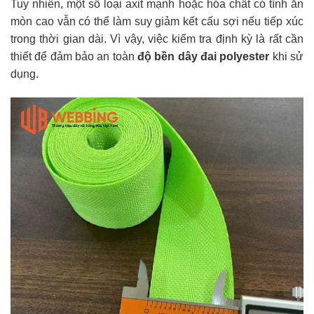
Tuy nhiên, một số loại axit mạnh hoặc hóa chất có tính ăn
mòn cao vẫn có thể làm suy giảm kết cấu sợi nếu tiếp xúc
trong thời gian dài. Vì vậy, việc kiểm tra định kỳ là rất cần
thiết để đảm bảo an toàn
độ bền dây đai polyester
khi sử
dụng.