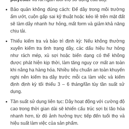
Bảo quản không đúng cách: Để dây trong môi trường
ẩm ướt, cuộn gấp sai kỹ thuật hoặc kéo lê trên mặt đất
sẽ làm dây nhanh hư hỏng, mất form và giảm khả năng
chịu tải.
Thiếu kiểm tra và bảo trì định kỳ: Nếu không thường
xuyên kiểm tra tình trạng dây, các dấu hiệu hư hỏng
như rách mép, xù sợi hoặc biến dạng có thể không
được phát hiện kịp thời, làm tăng nguy cơ mất an toàn
khi nâng hạ hàng hóa. Nhiều tiêu chuẩn an toàn khuyến
nghị nên kiểm tra dây trước mỗi ca làm việc và kiểm
định định kỳ tối thiểu 3 – 6 tháng/lần tùy tần suất sử
dụng.
Tần suất sử dụng liên tục: Dây hoạt động với cường độ
cao trong thời gian dài sẽ khiến cấu trúc sợi bị lão hóa
nhanh hơn, từ đó ảnh hưởng trực tiếp đến tuổi thọ và
hiệu suất làm việc của sản phẩm.