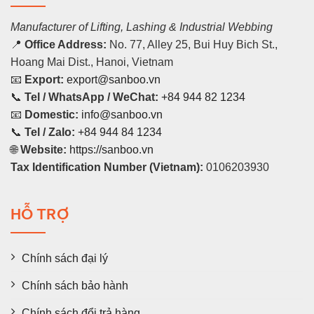
Manufacturer of Lifting, Lashing & Industrial Webbing
📍
Office Address:
No. 77, Alley 25, Bui Huy Bich St.,
Hoang Mai Dist., Hanoi, Vietnam
📧
Export:
export@sanboo.vn
📞
Tel / WhatsApp / WeChat:
+84 944 82 1234
📧
Domestic:
info@sanboo.vn
📞
Tel / Zalo:
+84 944 84 1234
🌐
Website:
https://sanboo.vn
Tax Identification Number (Vietnam):
0106203930
HỖ TRỢ
Chính sách đại lý
Chính sách bảo hành
Chính sách đổi trả hàng