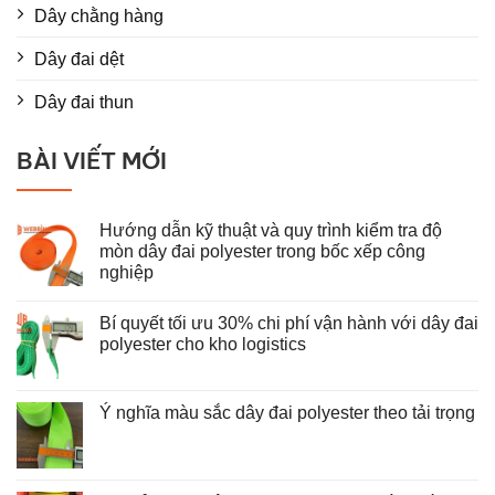
Dây chằng hàng
Dây đai dệt
Dây đai thun
BÀI VIẾT MỚI
Hướng dẫn kỹ thuật và quy trình kiểm tra độ
mòn dây đai polyester trong bốc xếp công
nghiệp
Không
có
Bí quyết tối ưu 30% chi phí vận hành với dây đai
bình
luận
polyester cho kho logistics
ở
Hướng
Không
dẫn
có
kỹ
bình
thuật
luận
Ý nghĩa màu sắc dây đai polyester theo tải trọng
và
ở
Không
quy
Bí
có
trình
quyết
bình
kiểm
tối
luận
tra
ưu
ở
độ
30%