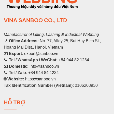
VINA SANBOO CO., LTD
Manufacturer of Lifting, Lashing & Industrial Webbing
📍
Office Address:
No. 77, Alley 25, Bui Huy Bich St.,
Hoang Mai Dist., Hanoi, Vietnam
📧
Export:
export@sanboo.vn
📞
Tel / WhatsApp / WeChat:
+84 944 82 1234
📧
Domestic:
info@sanboo.vn
📞
Tel / Zalo:
+84 944 84 1234
🌐
Website:
https://sanboo.vn
Tax Identification Number (Vietnam):
0106203930
HỖ TRỢ