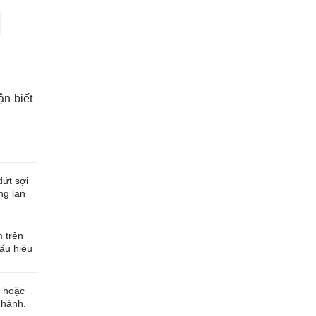
n biết
ứt sợi
ng lan
 trên
ấu hiệu
g hoặc
 hành.