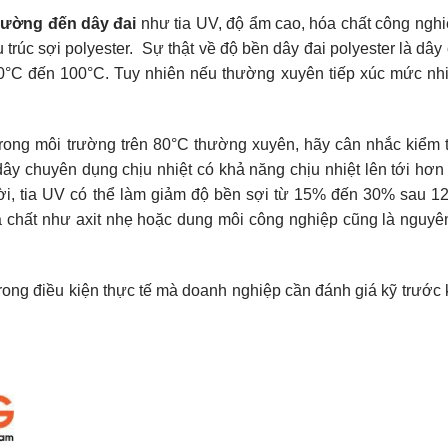
rường đến dây đai
như tia UV, độ ẩm cao, hóa chất công ngh
 trúc sợi polyester.
Sự thật về độ bền dây đai polyester là dây
40°C đến 100°C. Tuy nhiên nếu thường xuyên tiếp xúc mức nhi
trong môi trường trên 80°C thường xuyên, hãy cân nhắc kiểm 
ây chuyên dụng chịu nhiệt có khả năng chịu nhiệt lên tới hơ
rời, tia UV có thể làm giảm độ bền sợi từ 15% đến 30% sau 1
a chất như axit nhẹ hoặc dung môi công nghiệp cũng là nguyê
trong điều kiện thực tế mà doanh nghiệp cần đánh giá kỹ trước 