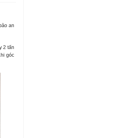
 bảo an
y 2 tấn
Khi góc