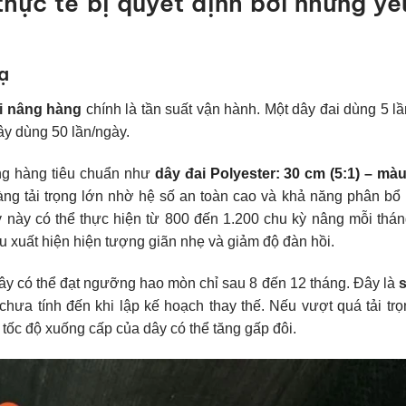
thực tế bị quyết định bởi những yế
ạ
ai nâng hàng
chính là tần suất vận hành. Một dây đai dùng 5 l
ây dùng 50 lần/ngày.
nâng hàng tiêu chuẩn như
dây đai Polyester: 30 cm (5:1) – màu
ng tải trọng lớn nhờ hệ số an toàn cao và khả năng phân bổ 
dây này có thể thực hiện từ 800 đến 1.200 chu kỳ nâng mỗi thá
u xuất hiện hiện tượng giãn nhẹ và giảm độ đàn hồi.
 dây có thể đạt ngưỡng hao mòn chỉ sau 8 đến 12 tháng. Đây là
s
hưa tính đến khi lập kế hoạch thay thế. Nếu vượt quá tải tr
 tốc độ xuống cấp của dây có thể tăng gấp đôi.