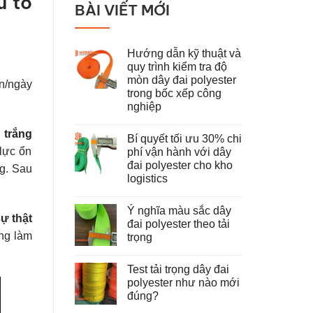
u tố
BÀI VIẾT MỚI
Hướng dẫn kỹ thuật và
quy trình kiểm tra độ
mòn dây đai polyester
ần/ngày
trong bốc xếp công
nghiệp
Không
có
 trắng
Bí quyết tối ưu 30% chi
bình
luận
lực ổn
phí vận hành với dây
ở
đai polyester cho kho
Hướng
ng. Sau
dẫn
logistics
kỹ
thuật
Không
và
có
Ý nghĩa màu sắc dây
quy
bình
ự thật
trình
luận
đai polyester theo tải
ở
kiểm
ọng làm
trọng
Bí
tra
quyết
độ
Không
tối
mòn
có
ưu
dây
Test tải trọng dây đai
bình
30%
đai
luận
polyester như nào mới
chi
polyester
ở
phí
trong
đúng?
Ý
vận
bốc
nghĩa
hành
Không
xếp