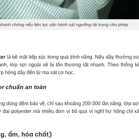
 nhanh chóng nếu liên tục vận hành sát ngưỡng tải trọng cho phép
ter
là bề mặt tiếp xúc trong quá trình nâng. Nếu dây thường x
ạnh, lớp sợi ngoài sẽ bị tổn thương rất nhanh. Theo thống k
p hỏng dây đến từ ma sát cơ học.
er chuẩn an toàn
ng dùng đệm bảo vệ, chỉ sau khoảng 200-300 lần nâng, lớp sợ
ây đai polyester mà nhiều đơn vị bỏ qua vì nghĩ hư hỏng chỉ x
ng, ẩm, hóa chất)