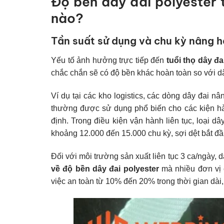
Độ bền dây đai polyester 
nào?
Tần suất sử dụng và chu kỳ nâng h
Yếu tố ảnh hưởng trực tiếp đến
tuổi thọ dây đ
chắc chắn sẽ có độ bền khác hoàn toàn so với d
Ví dụ tại các kho logistics, các dòng dây đai 
thường được sử dụng phổ biến cho các kiện hà
định. Trong điều kiện vận hành liên tục, loại 
khoảng 12.000 đến 15.000 chu kỳ, sợi dệt bắt đầ
Đối với môi trường sản xuất liên tục 3 ca/ngày,
về độ bền dây đai polyester
mà nhiều đơn vị c
việc an toàn từ 10% đến 20% trong thời gian dài,