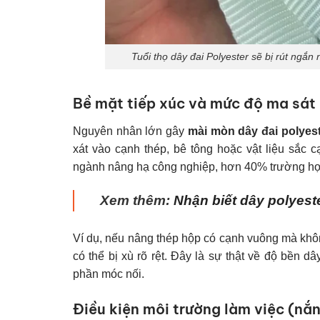
Tuổi thọ dây đai Polyester sẽ bị rút ngắn
Bề mặt tiếp xúc và mức độ ma sát
Nguyên nhân lớn gây
mài mòn dây đai polyes
xát vào cạnh thép, bê tông hoặc vật liệu sắc c
ngành nâng hạ công nghiệp, hơn 40% trường hợ
Xem thêm:
Nhận biết dây polyest
Ví dụ, nếu nâng thép hộp có cạnh vuông mà khô
có thể bị xù rõ rệt. Đây là sự thật về độ bền d
phần móc nối.
Điều kiện môi trường làm việc (nắ