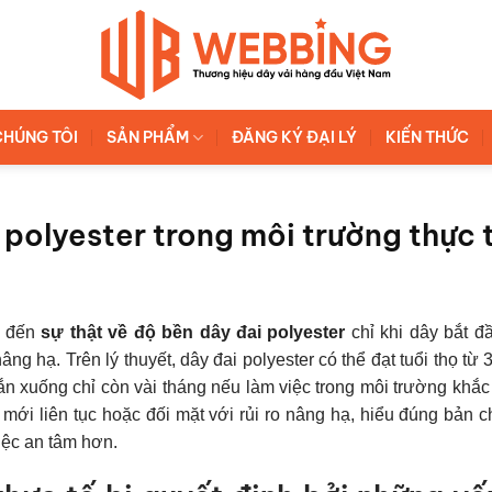
CHÚNG TÔI
SẢN PHẨM
ĐĂNG KÝ ĐẠI LÝ
KIẾN THỨC
 polyester trong môi trường thực 
m đến
sự thật về độ bền dây đai polyester
chỉ khi dây bắt đ
ng hạ. Trên lý thuyết, dây đai polyester có thể đạt tuổi thọ từ 
ắn xuống chỉ còn vài tháng nếu làm việc trong môi trường khắc
 mới liên tục hoặc đối mặt với rủi ro nâng hạ, hiểu đúng bản c
việc an tâm hơn.