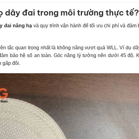
ọ dây đai trong môi trường thực tế?
y đai nâng hạ
và quy trình vận hành để tối ưu chi phí và đảm
ên tắc quan trọng nhất là không nâng vượt quá WLL. Ví dụ dâ
ể đảm bảo hệ số an toàn. Góc nâng lý tưởng nên dưới 45 độ. 
n gấp đôi.