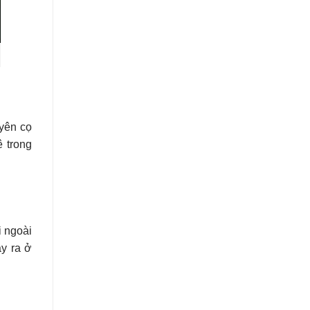
uyên cọ
ê trong
i ngoài
ảy ra ở