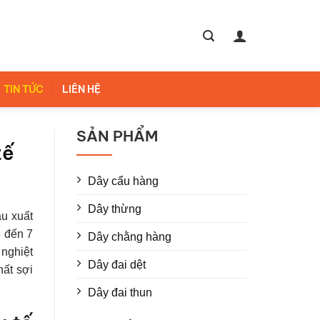
TIN TỨC
LIÊN HỆ
SẢN PHẨM
tế
Dây cẩu hàng
Dây thừng
ầu xuất
3 đến 7
Dây chằng hàng
 nghiệt
Dây đai dệt
hất sợi
Dây đai thun