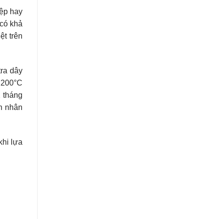
iệp hay
 có khả
ệt trên
tra dây
n 200°C
2 tháng
n nhân
khi lựa