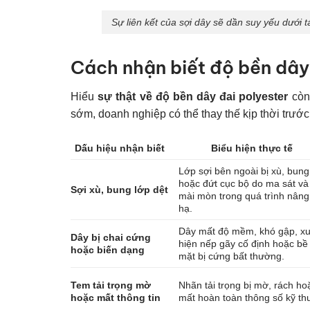
Sự liên kết của sợi dây sẽ dần suy yếu dưới
Cách nhận biết độ bền dây
Hiểu
sự thật về độ bền dây đai polyester
còn
sớm, doanh nghiệp có thể thay thế kịp thời trước 
Dấu hiệu nhận biết
Biểu hiện thực tế
Lớp sợi bên ngoài bị xù, bung
hoặc đứt cục bộ do ma sát và
Sợi xù, bung lớp dệt
mài mòn trong quá trình nâng
hạ.
Dây mất độ mềm, khó gập, xu
Dây bị chai cứng
hiện nếp gãy cố định hoặc bề
hoặc biến dạng
mặt bị cứng bất thường.
Tem tải trọng mờ
Nhãn tải trọng bị mờ, rách ho
hoặc mất thông tin
mất hoàn toàn thông số kỹ thu