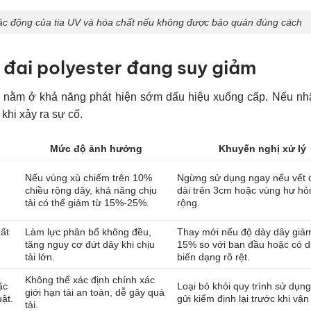
 tác động của tia UV và hóa chất nếu không được bảo quản đúng cách
 đai polyester đang suy giảm
 nằm ở khả năng phát hiện sớm dấu hiệu xuống cấp. Nếu nhậ
khi xảy ra sự cố.
Mức độ ảnh hưởng
Khuyến nghị xử lý
Nếu vùng xù chiếm trên 10%
Ngừng sử dụng ngay nếu vết đ
chiều rộng dây, khả năng chịu
dài trên 3cm hoặc vùng hư hỏ
tải có thể giảm từ 15%-25%.
rộng.
ất
Làm lực phân bổ không đều,
Thay mới nếu độ dày dây giảm
tăng nguy cơ đứt dây khi chịu
15% so với ban đầu hoặc có d
tải lớn.
biến dạng rõ rệt.
Không thể xác định chính xác
ặc
Loại bỏ khỏi quy trình sử dụn
giới hạn tải an toàn, dễ gây quá
ật.
gửi kiểm định lại trước khi vận
tải.