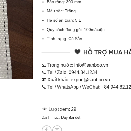
Bản rộng: 300 mm.
Màu sắc: Trắng.
Hệ số an toàn: 5:1
Quy cách đóng gói: 100m/cuộn.
Tình trạng: Có Sẵn.
HỖ TRỢ MUA H
📧 Trong nước:
info@sanboo.vn
📞 Tel / Zalo:
0944.84.1234
📧 Xuất khẩu:
export@sanboo.vn
📞 Tel / WhatsApp / WeChat:
+84 944.82.1
Lượt xem:
29
Danh mục:
Dây đai dệt