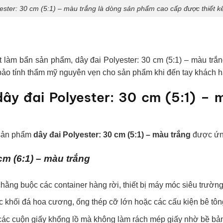
ester: 30 cm (5:1) – màu trắng là dòng sản phẩm cao cấp được thiết k
sét làm bẩn sản phẩm, dây đai Polyester: 30 cm (5:1) – màu 
 bảo tính thẩm mỹ nguyên vẹn cho sản phẩm khi đến tay khách 
dây đai Polyester: 30 cm (5:1) – 
, sản phẩm
dây đai Polyester: 30 cm (5:1) – màu trắng
được ứng
cm (6:1) – màu trắng
hằng buộc các container hàng rời, thiết bị máy móc siêu trường 
c khối đá hoa cương, ống thép cỡ lớn hoặc các cấu kiện bê tôn
các cuộn giấy khổng lồ mà không làm rách mép giấy nhờ bề bản