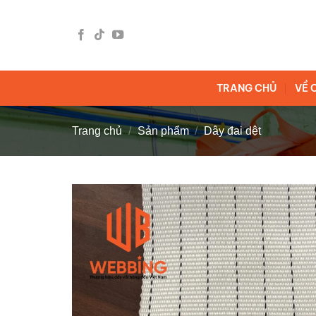
Bỏ
qua
nội
dung
TRANG CHỦ
VỀ 
Trang chủ
/
Sản phẩm
/
Dây đai dệt