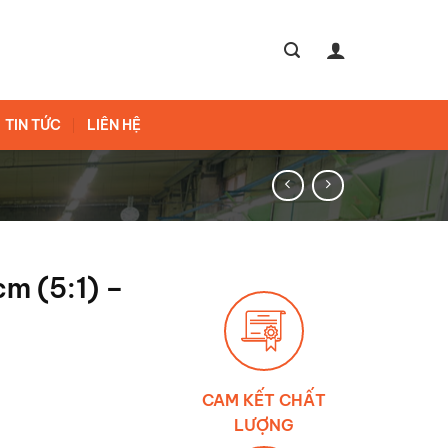
TIN TỨC
LIÊN HỆ
cm (5:1) –
CAM KẾT CHẤT
LƯỢNG