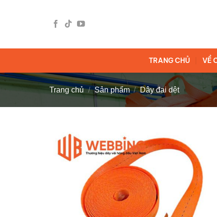
Bỏ
qua
nội
dung
TRANG CHỦ
VỀ 
Trang chủ
/
Sản phẩm
/
Dây đai dệt