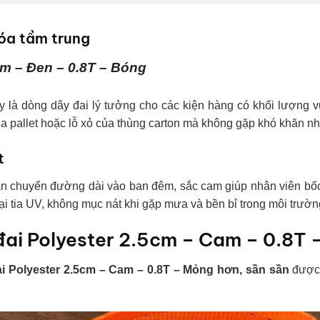
hóa tầm trung
cm – Đen – 0.8T – Bóng
ây là dòng dây đai lý tưởng cho các kiện hàng có khối lượng
 pallet hoặc lỗ xỏ của thùng carton mà không gặp khó khăn như
t
ận chuyển đường dài vào ban đêm, sắc cam giúp nhân viên bốc 
lại tia UV, không mục nát khi gặp mưa và bền bỉ trong môi trườn
đai Polyester 2.5cm – Cam – 0.8T 
ai Polyester 2.5cm – Cam – 0.8T – Mỏng hơn, sần sần
được 