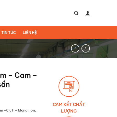
TIN TỨC
LIÊN HỆ
cm – Cam –
sần
CAM KẾT CHẤT
am –0.8T – Mỏng hơn,
LƯỢNG