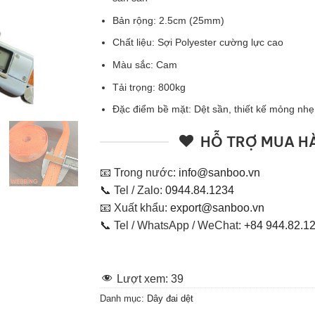
Bản rộng: 2.5cm (25mm)
Chất liệu: Sợi Polyester cường lực cao
Màu sắc: Cam
Tải trọng: 800kg
Đặc điểm bề mặt: Dệt sần, thiết kế mỏng nhẹ
HỖ TRỢ MUA H
📧 Trong nước:
info@sanboo.vn
📞 Tel / Zalo:
0944.84.1234
📧 Xuất khẩu:
export@sanboo.vn
📞 Tel / WhatsApp / WeChat:
+84 944.82.1
Lượt xem:
39
Danh mục:
Dây đai dệt