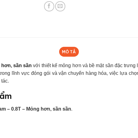
MÔ TẢ
 hơn, sần sần
với thiết kế mỏng hơn và bề mặt sần đặc trưng 
i trong lĩnh vực đóng gói và vận chuyển hàng hóa, việc lựa c
 tác.
hẩm
am – 0.8T – Mỏng hơn, sần sần
.