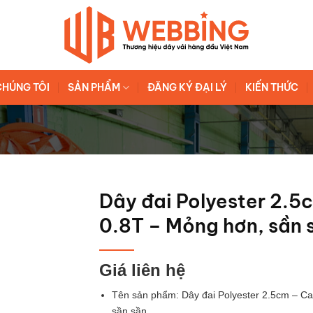
CHÚNG TÔI
SẢN PHẨM
ĐĂNG KÝ ĐẠI LÝ
KIẾN THỨC
Dây đai Polyester 2.5
0.8T – Mỏng hơn, sần 
Giá liên hệ
Tên sản phẩm:
Dây đai Polyester 2.5cm – C
sần sần