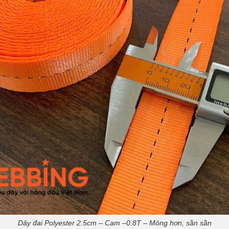
Dây đai Polyester 2.5cm – Cam –0.8T – Mỏng hơn, sần sần