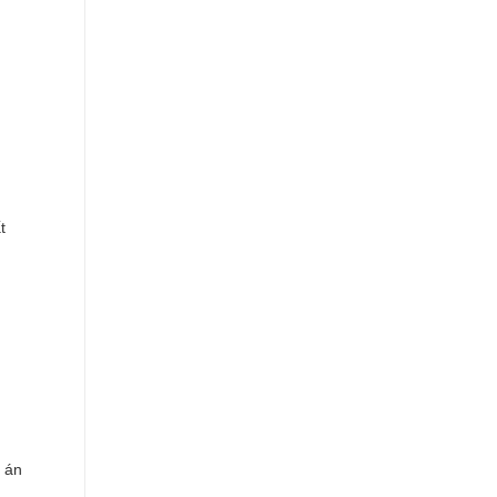
t
 án