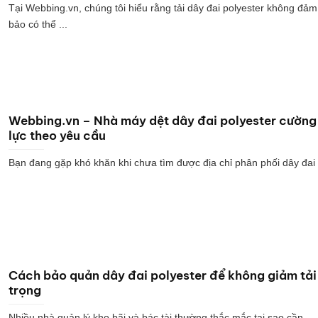
Tại Webbing.vn, chúng tôi hiểu rằng tải dây đai polyester không đảm
bảo có thể ...
Webbing.vn – Nhà máy dệt dây đai polyester cường
lực theo yêu cầu
Bạn đang gặp khó khăn khi chưa tìm được địa chỉ phân phối dây đai .
Cách bảo quản dây đai polyester để không giảm tải
trọng
Nhiều nhà quản lý kho bãi và bác tài thường thắc mắc tại sao cần ...