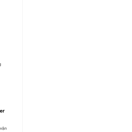
g
er
 vận