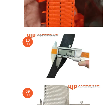
10
Th2
09
Th2