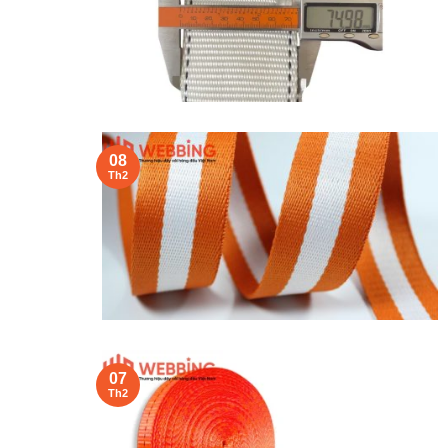
08
Th2
07
Th2