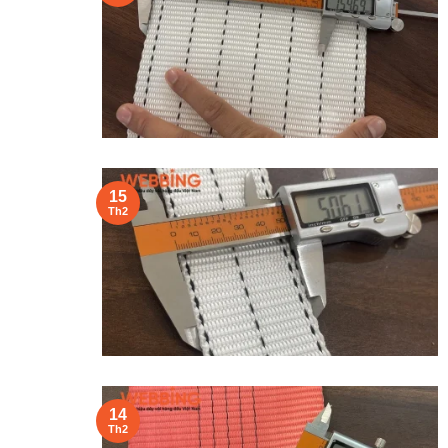
15
Th2
14
Th2