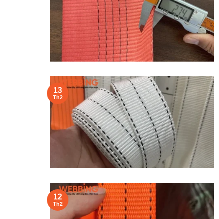
13
Th2
12
Th2