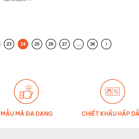
23
24
25
26
27
…
36
MẪU MÃ ĐA DẠNG
CHIẾT KHẤU HẤP D