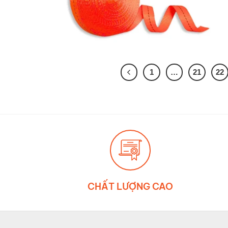
1
…
21
22
CHẤT LƯỢNG CAO