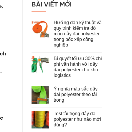
BÀI VIẾT MỚI
ãy
Hướng dẫn kỹ thuật và
quy trình kiểm tra độ
mòn dây đai polyester
trong bốc xếp công
nghiệp
Không
ách
có
Bí quyết tối ưu 30% chi
bình
luận
phí vận hành với dây
ở
đai polyester cho kho
Hướng
..
dẫn
logistics
kỹ
thuật
Không
và
có
Ý nghĩa màu sắc dây
quy
bình
trình
luận
đai polyester theo tải
ở
kiểm
trọng
Bí
tra
quyết
độ
Không
tối
mòn
có
ưu
dây
Test tải trọng dây đai
bình
30%
đai
ớc
luận
polyester như nào mới
chi
polyester
ở
phí
trong
đúng?
Ý
vận
bốc
nghĩa
hành
Không
xếp