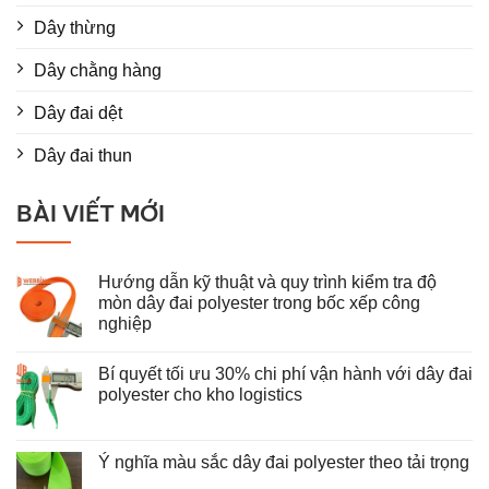
Dây thừng
Dây chằng hàng
Dây đai dệt
Dây đai thun
BÀI VIẾT MỚI
Hướng dẫn kỹ thuật và quy trình kiểm tra độ
mòn dây đai polyester trong bốc xếp công
nghiệp
Không
có
Bí quyết tối ưu 30% chi phí vận hành với dây đai
bình
luận
polyester cho kho logistics
ở
Hướng
Không
dẫn
có
kỹ
bình
thuật
luận
Ý nghĩa màu sắc dây đai polyester theo tải trọng
và
ở
Không
quy
Bí