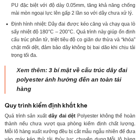
PU đặc biệt với độ dày 0.05mm, tăng khả năng chống
mài mòn ngoại lực lên gấp 2 lần so với dây chưa xử lý.
Định hình nhiệt: Dây đai được kéo căng và chạy qua lò
sấy nhiệt độ 180°C – 200°C. Quá trình này giúp ổn định
cấu trúc phân tử, triệt tiêu độ co giãn dư thừa và “khóa”
chặt mối dệt, đảm bảo dây không bị bai dão khi chịu tải
trọng tối đa.
Xem thêm:
3 bí mật về cấu trúc dây đai
polyester ảnh hưởng đến an toàn tải
hàng
Quy trình kiểm định khắt khe
Quá trình sản xuất
dây đai dệt
Polyester không thể hoàn
thành nếu chưa vượt qua phòng kiểm định chất lượng.
Mỗi lô hàng xuất xưởng đều bị cắt mẫu ngẫu nhiên để đưa
vào máy kéo thử tải thủy lực chuyên dụng.Mỗi lô hàng