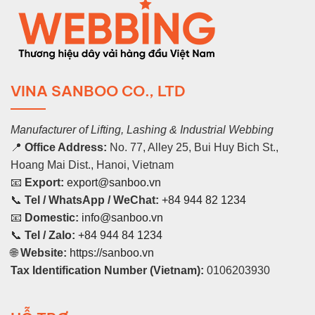
VINA SANBOO CO., LTD
Manufacturer of Lifting, Lashing & Industrial Webbing
📍
Office Address:
No. 77, Alley 25, Bui Huy Bich St.,
Hoang Mai Dist., Hanoi, Vietnam
📧
Export:
export@sanboo.vn
📞
Tel / WhatsApp / WeChat:
+84 944 82 1234
📧
Domestic:
info@sanboo.vn
📞
Tel / Zalo:
+84 944 84 1234
🌐
Website:
https://sanboo.vn
Tax Identification Number (Vietnam):
0106203930