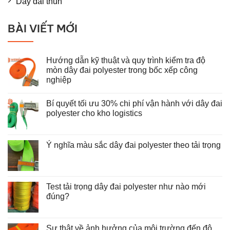
Dây đai thun
BÀI VIẾT MỚI
Hướng dẫn kỹ thuật và quy trình kiểm tra độ
mòn dây đai polyester trong bốc xếp công
nghiệp
Không
có
Bí quyết tối ưu 30% chi phí vận hành với dây đai
bình
luận
polyester cho kho logistics
ở
Hướng
Không
dẫn
có
kỹ
bình
thuật
luận
Ý nghĩa màu sắc dây đai polyester theo tải trọng
và
ở
Không
quy
Bí
có
trình
quyết
bình
kiểm
tối
luận
tra
ưu
ở
độ
30%
Test tải trọng dây đai polyester như nào mới
Ý
mòn
chi
nghĩa
đúng?
dây
phí
màu
đai
vận
Không
sắc
polyester
hành
có
dây
trong
với
bình
đai
bốc
dây
luận
Sự thật về ảnh hưởng của môi trường đến độ
polyester