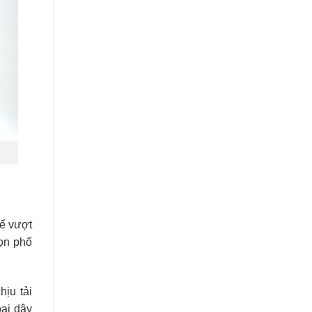
hế vượt
họn phổ
hịu tải
oại dây