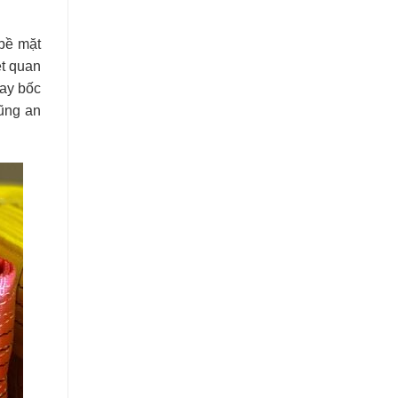
 bề mặt
ệt quan
hay bốc
cũng an