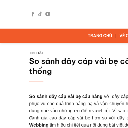
Bỏ
qua
nội
dung
TRANG CHỦ
VỀ 
TIN TỨC
So sánh dây cáp vải bẹ c
thống
So sánh dây cáp vải bẹ cẩu hàng
với dây cáp
phục vụ cho quá trình nâng hạ và vận chuyển 
dụng nhờ vào những ưu điểm vượt trội. Vì sao d
đánh giá cao dây cáp vải bẹ hơn so với dây
Webbing
tìm hiểu chi tiết qua nội dung bài viết 