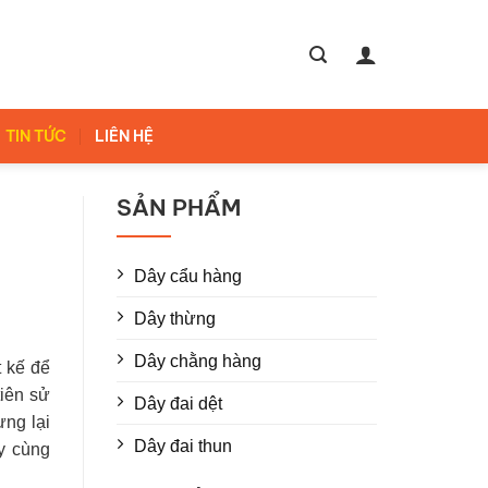
TIN TỨC
LIÊN HỆ
SẢN PHẨM
Dây cẩu hàng
Dây thừng
Dây chằng hàng
t kế để
iên sử
Dây đai dệt
ựng lại
Dây đai thun
y cùng