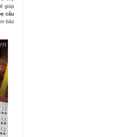
tế giúp
bẹ cẩu
đảm bảo