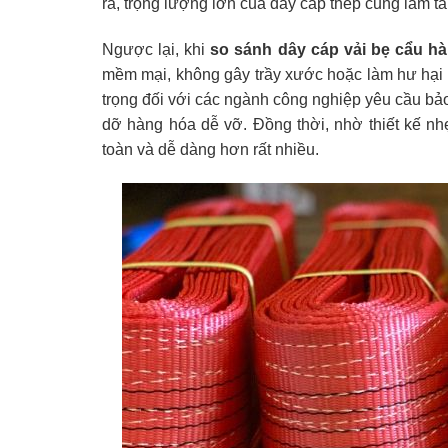
ra, trọng lượng lớn của dây cáp thép cũng làm tă
Ngược lại, khi
so sánh dây cáp vải bẹ cẩu h
mềm mại, không gây trầy xước hoặc làm hư hại b
trọng đối với các ngành công nghiệp yêu cầu bả
dỡ hàng hóa dễ vỡ. Đồng thời, nhờ thiết kế nh
toàn và dễ dàng hơn rất nhiều.