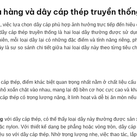
u hàng và dây cáp thép truyền thốn
, việc lựa chọn dây cáp phù hợp ảnh hưởng trực tiếp đến hiệu
dây cáp thép truyền thống là hai loại dây thường được sử d
hiên, mỗi loại dây lại có những đặc điểm và tính năng riêng, 
là sự so sánh chi tiết giữa hai loại dây này theo từng tiêu c
 cáp thép, điểm khác biệt quan trọng nhất nằm ở chất liệu cấu
nhỏ xoắn chặt vào nhau, mang lại độ bền cơ học cực cao và k
 cáp thép có trọng lượng nặng, ít linh hoạt và dễ bị ăn mòn nế
ng
với dây cáp thép, có thể thấy loại dây này thường được sản 
ặc nylon. Với thiết kế dạng bẹ phẳng hoặc vòng tròn, dây cáp
 so với dây cáp thép. Nhờ trọng lượng nhẹ, việc thao tác, lắp