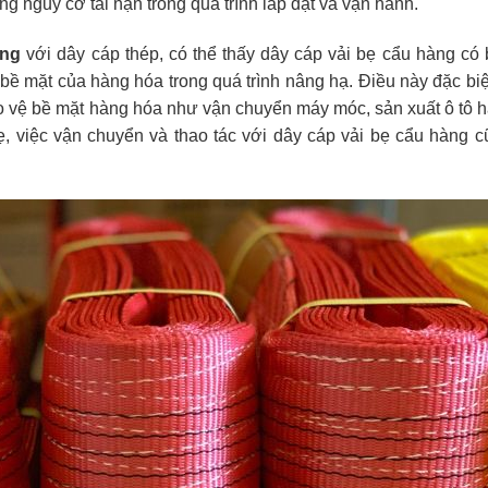
ng nguy cơ tai nạn trong quá trình lắp đặt và vận hành.
àng
với dây cáp thép, có thể thấy dây cáp vải bẹ cẩu hàng có
ề mặt của hàng hóa trong quá trình nâng hạ. Điều này đặc bi
o vệ bề mặt hàng hóa như vận chuyển máy móc, sản xuất ô tô 
ẹ, việc vận chuyển và thao tác với dây cáp vải bẹ cẩu hàng 