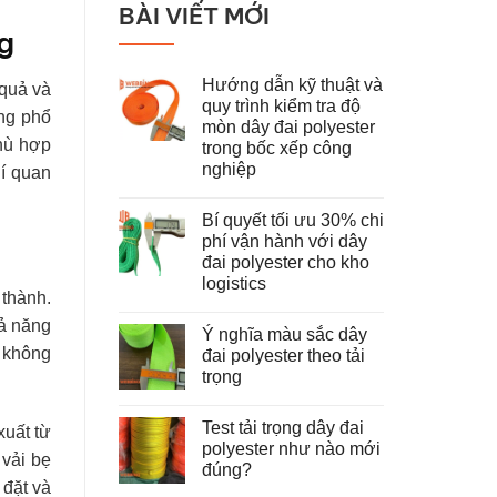
BÀI VIẾT MỚI
g
Hướng dẫn kỹ thuật và
 quả và
quy trình kiểm tra độ
ụng phổ
mòn dây đai polyester
phù hợp
trong bốc xếp công
nghiệp
hí quan
Không
có
Bí quyết tối ưu 30% chi
bình
luận
phí vận hành với dây
ở
đai polyester cho kho
Hướng
dẫn
logistics
kỹ
 thành.
thuật
Không
và
có
hả năng
Ý nghĩa màu sắc dây
quy
bình
trình
luận
u không
đai polyester theo tải
ở
kiểm
trọng
Bí
tra
quyết
độ
Không
tối
mòn
có
ưu
dây
Test tải trọng dây đai
bình
xuất từ
30%
đai
luận
polyester như nào mới
chi
polyester
ở
 vải bẹ
phí
trong
đúng?
Ý
vận
bốc
 đặt và
nghĩa
hành
Không
xếp