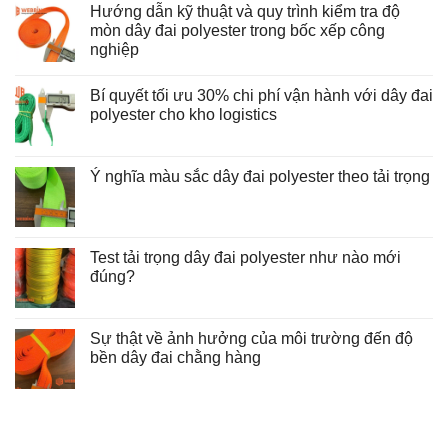
Hướng dẫn kỹ thuật và quy trình kiểm tra độ
mòn dây đai polyester trong bốc xếp công
nghiệp
Không
có
Bí quyết tối ưu 30% chi phí vận hành với dây đai
bình
luận
polyester cho kho logistics
ở
Hướng
Không
dẫn
có
kỹ
bình
thuật
luận
Ý nghĩa màu sắc dây đai polyester theo tải trọng
và
ở
Không
quy
Bí
có
trình
quyết
bình
kiểm
tối
luận
tra
ưu
ở
độ
30%
Test tải trọng dây đai polyester như nào mới
Ý
mòn
chi
nghĩa
đúng?
dây
phí
màu
đai
vận
Không
sắc
polyester
hành
có
dây
trong
với
bình
đai
bốc
dây
luận
Sự thật về ảnh hưởng của môi trường đến độ
polyester
xếp
đai
ở
theo
công
polyester
bền dây đai chằng hàng
Test
tải
nghiệp
cho
tải
trọng
Không
kho
trọng
có
logistics
dây
bình
đai
luận
polyester
ở
như
Sự