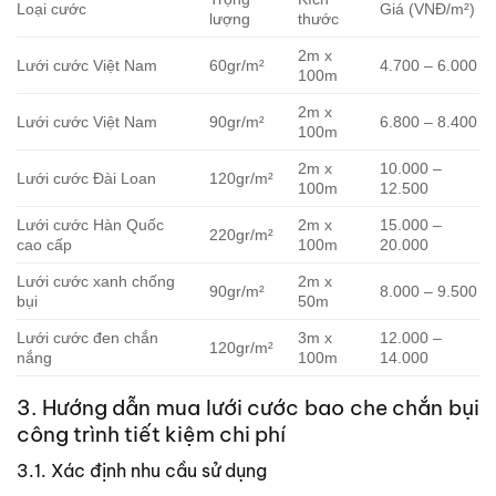
Loại cước
Giá (VNĐ/m²)
lượng
thước
2m x
Lưới cước Việt Nam
60gr/m²
4.700 – 6.000
100m
2m x
Lưới cước Việt Nam
90gr/m²
6.800 – 8.400
100m
2m x
10.000 –
Lưới cước Đài Loan
120gr/m²
100m
12.500
Lưới cước Hàn Quốc
2m x
15.000 –
220gr/m²
cao cấp
100m
20.000
Lưới cước xanh chống
2m x
90gr/m²
8.000 – 9.500
bụi
50m
Lưới cước đen chắn
3m x
12.000 –
120gr/m²
nắng
100m
14.000
3. Hướng dẫn mua lưới cước bao che chắn bụi
công trình tiết kiệm chi phí
3.1. Xác định nhu cầu sử dụng