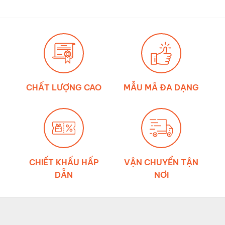
nào
thật
mới
về
đúng?
ảnh
hưởng
của
môi
trường
đến
độ
bền
dây
đai
chằng
CHẤT LƯỢNG CAO
MẪU MÃ ĐA DẠNG
hàng
CHIẾT KHẤU HẤP
VẬN CHUYỂN TẬN
DẪN
NƠI