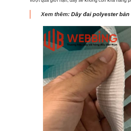
vượt quá giới hạn, dây sẽ không còn khả năng p
Xem thêm:
Dây đai polyester bả