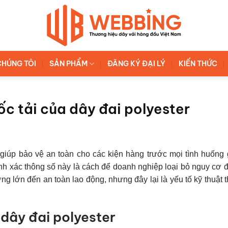
CHÚNG TÔI
SẢN PHẨM
ĐĂNG KÝ ĐẠI LÝ
KIẾN THỨC
ốc tải của dây đai polyester
giúp bảo vệ an toàn cho các kiện hàng trước mọi tình huống g
ính xác thông số này là cách để doanh nghiệp loại bỏ nguy cơ 
g lớn đến an toàn lao động, nhưng đây lại là yếu tố kỹ thuật
 dây đai polyester