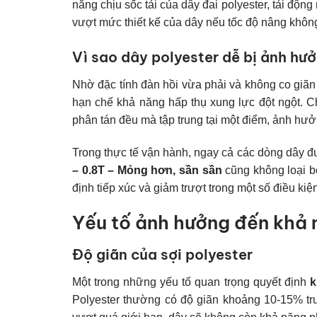
năng chịu sốc tải của dây đai polyester, tải động
vượt mức thiết kế của dây nếu tốc độ nâng khôn
Vì sao dây polyester dễ bị ảnh hưở
Nhờ đặc tính đàn hồi vừa phải và không co giãn 
hạn chế khả năng hấp thụ xung lực đột ngột. Ch
phân tán đều mà tập trung tại một điểm, ảnh hưởn
Trong thực tế vận hành, ngay cả các dòng dây đ
– 0.8T – Mỏng hơn, sần sần
cũng không loại bỏ
định tiếp xúc và giảm trượt trong một số điều kiệ
Yếu tố ảnh hưởng đến khả n
Độ giãn của sợi polyester
Một trong những yếu tố quan trọng quyết định
k
Polyester thường có độ giãn khoảng 10-15% tr