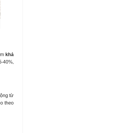
iảm
khả
15-40%,
động từ
éo theo