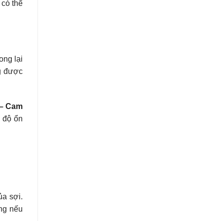
có thể
ong lại
g được
 – Cam
n độ ổn
ủa sợi.
ng nếu