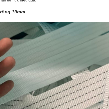
hân tán lực hiệu quả.
n rộng 19mm