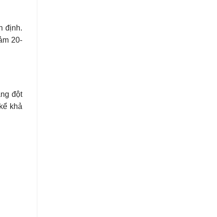
n định.
iảm 20-
ng đột
 kể khả