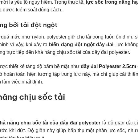
 mới là yếu tố nguy hiểm. Trong thực tế,
lực sốc trong nâng hạ
g được kiểm soát đúng cách.
ng bởi tải đột ngột
quá mức như nylon, polyester giữ cho tải trọng luôn ổn định, s
ính vì vậy, khi xảy ra
biến dạng đột ngột dây đai
, lực khôn
g trực tiếp đến khả năng chịu sốc tải của dây đai polyester.
ược thiết kế tăng độ bám bề mặt như
dây đai Polyester 2.5cm
 hoàn toàn hiện tượng tập trung lực này, mà chỉ giúp cải thiệ
n làm việc nhất định.
ăng chịu sốc tải
hả năng chịu sốc tải của dây đai polyester
là độ giãn dài c
ước khi đứt. Độ giãn này giúp hấp thụ một phần lực sốc, như