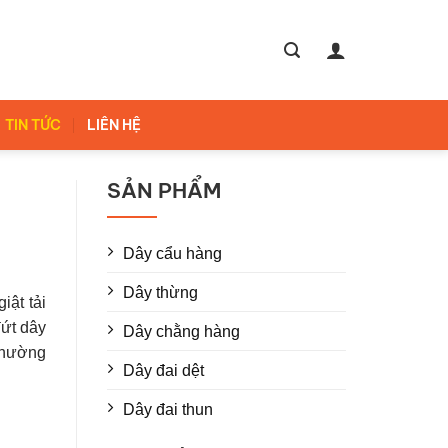
TIN TỨC
LIÊN HỆ
SẢN PHẨM
Dây cẩu hàng
Dây thừng
iật tải
đứt dây
Dây chằng hàng
 thường
Dây đai dệt
Dây đai thun