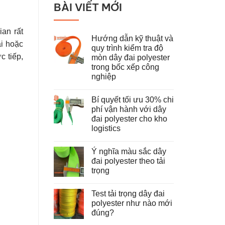
BÀI VIẾT MỚI
ian rất
Hướng dẫn kỹ thuật và
ại hoặc
quy trình kiểm tra độ
c tiếp,
mòn dây đai polyester
trong bốc xếp công
nghiệp
Không
có
Bí quyết tối ưu 30% chi
bình
luận
phí vận hành với dây
ở
đai polyester cho kho
Hướng
dẫn
logistics
kỹ
thuật
Không
và
có
Ý nghĩa màu sắc dây
quy
bình
trình
luận
đai polyester theo tải
ở
kiểm
trọng
Bí
tra
quyết
độ
Không
tối
mòn
có
ưu
dây
Test tải trọng dây đai
bình
30%
đai
luận
polyester như nào mới
chi
polyester
ở
phí
trong
đúng?
Ý
vận
bốc
nghĩa
hành
Không
xếp