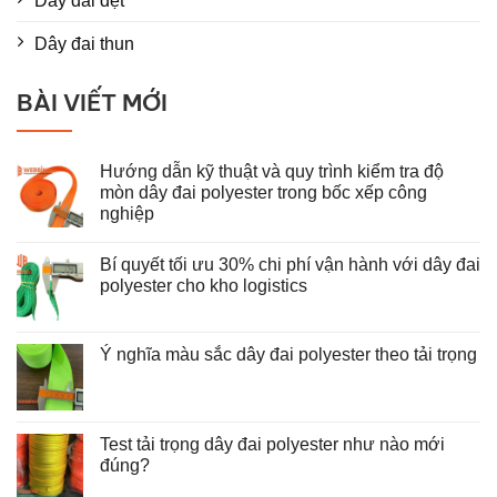
Dây đai dệt
Dây đai thun
BÀI VIẾT MỚI
Hướng dẫn kỹ thuật và quy trình kiểm tra độ
mòn dây đai polyester trong bốc xếp công
nghiệp
Không
có
Bí quyết tối ưu 30% chi phí vận hành với dây đai
bình
luận
polyester cho kho logistics
ở
Hướng
Không
dẫn
có
kỹ
bình
thuật
luận
Ý nghĩa màu sắc dây đai polyester theo tải trọng
và
ở
Không
quy
Bí
có
trình
quyết
bình
kiểm
tối
luận
tra
ưu
ở
độ
30%
Test tải trọng dây đai polyester như nào mới
Ý
mòn
chi
nghĩa
đúng?
dây
phí
màu
đai
vận
Không
sắc
polyester
hành