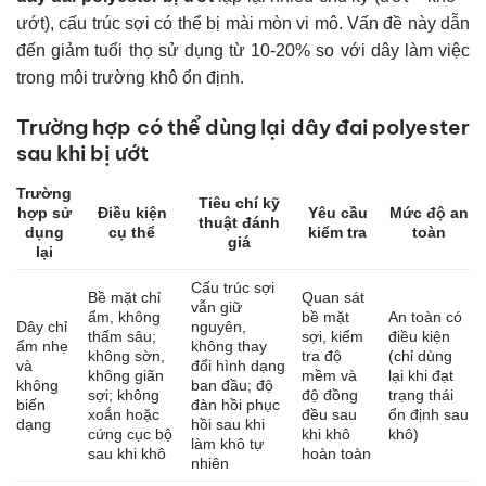
ướt), cấu trúc sợi có thể bị mài mòn vi mô. Vấn đề này dẫn
đến giảm tuổi thọ sử dụng từ 10-20% so với dây làm việc
trong môi trường khô ổn định.
Trường hợp có thể dùng lại dây đai polyester
sau khi bị ướt
Trường
Tiêu chí kỹ
hợp sử
Điều kiện
Yêu cầu
Mức độ an
thuật đánh
dụng
cụ thể
kiểm tra
toàn
giá
lại
Cấu trúc sợi
Bề mặt chỉ
Quan sát
vẫn giữ
ẩm, không
bề mặt
An toàn có
Dây chỉ
nguyên,
thấm sâu;
sợi, kiểm
điều kiện
ẩm nhẹ
không thay
không sờn,
tra độ
(chỉ dùng
và
đổi hình dạng
không giãn
mềm và
lại khi đạt
không
ban đầu; độ
sợi; không
độ đồng
trạng thái
biến
đàn hồi phục
xoắn hoặc
đều sau
ổn định sau
dạng
hồi sau khi
cứng cục bộ
khi khô
khô)
làm khô tự
sau khi khô
hoàn toàn
nhiên