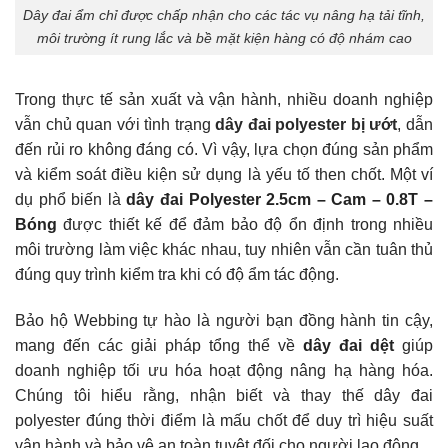
Dây đai ẩm chỉ được chấp nhận cho các tác vụ nâng hạ tải tĩnh,
môi trường ít rung lắc và bề mặt kiện hàng có độ nhám cao
Trong thực tế sản xuất và vận hành, nhiều doanh nghiệp
vẫn chủ quan với tình trạng
dây đai polyester bị ướt
, dẫn
đến rủi ro không đáng có. Vì vậy, lựa chọn đúng sản phẩm
và kiểm soát điều kiện sử dụng là yếu tố then chốt. Một ví
dụ phổ biến là
dây đai Polyester 2.5cm – Cam – 0.8T –
Bóng
được thiết kế để đảm bảo độ ổn định trong nhiều
môi trường làm việc khác nhau, tuy nhiên vẫn cần tuân thủ
đúng quy trình kiểm tra khi có độ ẩm tác động.
Bảo hộ Webbing tự hào là người bạn đồng hành tin cậy,
mang đến các giải pháp tổng thể về
dây đai dệt
giúp
doanh nghiệp tối ưu hóa hoạt động nâng hạ hàng hóa.
Chúng tôi hiểu rằng, nhận biết và thay thế dây đai
polyester đúng thời điểm là mấu chốt để duy trì hiệu suất
vận hành và bảo vệ an toàn tuyệt đối cho người lao động.