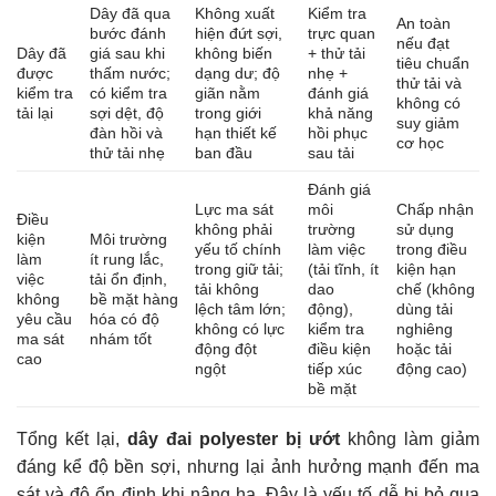
Dây đã qua
Không xuất
Kiểm tra
An toàn
bước đánh
hiện đứt sợi,
trực quan
nếu đạt
Dây đã
giá sau khi
không biến
+ thử tải
tiêu chuẩn
được
thấm nước;
dạng dư; độ
nhẹ +
thử tải và
kiểm tra
có kiểm tra
giãn nằm
đánh giá
không có
tải lại
sợi dệt, độ
trong giới
khả năng
suy giảm
đàn hồi và
hạn thiết kế
hồi phục
cơ học
thử tải nhẹ
ban đầu
sau tải
Đánh giá
Lực ma sát
môi
Chấp nhận
Điều
không phải
trường
sử dụng
kiện
Môi trường
yếu tố chính
làm việc
trong điều
làm
ít rung lắc,
trong giữ tải;
(tải tĩnh, ít
kiện hạn
việc
tải ổn định,
tải không
dao
chế (không
không
bề mặt hàng
lệch tâm lớn;
động),
dùng tải
yêu cầu
hóa có độ
không có lực
kiểm tra
nghiêng
ma sát
nhám tốt
động đột
điều kiện
hoặc tải
cao
ngột
tiếp xúc
động cao)
bề mặt
Tổng kết lại,
dây đai polyester bị ướt
không làm giảm
đáng kể độ bền sợi, nhưng lại ảnh hưởng mạnh đến ma
sát và độ ổn định khi nâng hạ. Đây là yếu tố dễ bị bỏ qua