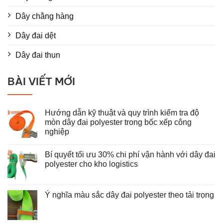
Dây chằng hàng
Dây đai dệt
Dây đai thun
BÀI VIẾT MỚI
Hướng dẫn kỹ thuật và quy trình kiểm tra độ
mòn dây đai polyester trong bốc xếp công
nghiệp
Không
có
Bí quyết tối ưu 30% chi phí vận hành với dây đai
bình
luận
polyester cho kho logistics
ở
Hướng
Không
dẫn
có
kỹ
bình
thuật
luận
Ý nghĩa màu sắc dây đai polyester theo tải trọng
và
ở
Không
quy
Bí
có
trình
quyết
bình
kiểm
tối