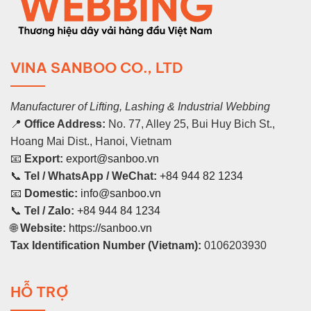
VINA SANBOO CO., LTD
Manufacturer of Lifting, Lashing & Industrial Webbing
📍
Office Address:
No. 77, Alley 25, Bui Huy Bich St.,
Hoang Mai Dist., Hanoi, Vietnam
📧
Export:
export@sanboo.vn
📞
Tel / WhatsApp / WeChat:
+84 944 82 1234
📧
Domestic:
info@sanboo.vn
📞
Tel / Zalo:
+84 944 84 1234
🌐
Website:
https://sanboo.vn
Tax Identification Number (Vietnam):
0106203930
HỖ TRỢ