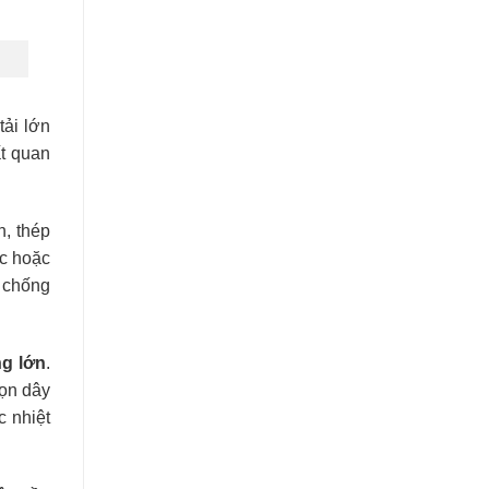
tải lớn
ất quan
, thép
ớc hoặc
t chống
ng lớn
.
họn dây
c nhiệt