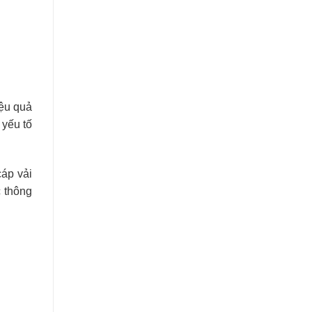
iệu quả
 yếu tố
cáp vải
c thông