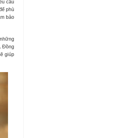
êu cầu
 để phù
ảm bảo
 những
n. Đồng
sẽ giúp