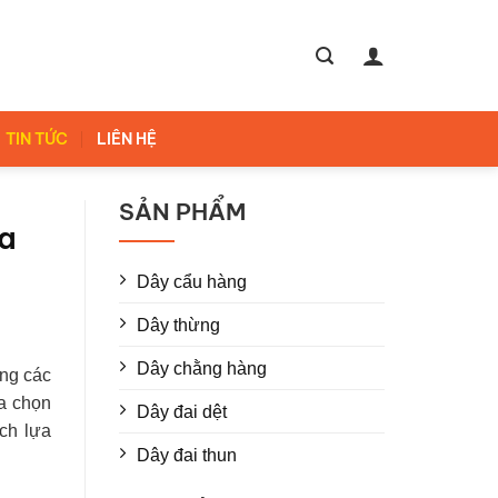
TIN TỨC
LIÊN HỆ
SẢN PHẨM
ựa
Dây cẩu hàng
Dây thừng
Dây chằng hàng
ong các
ựa chọn
Dây đai dệt
ch lựa
Dây đai thun