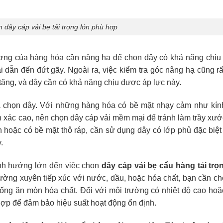
 dây cáp vải bẹ tải trọng lớn phù hợp
ợng của hàng hóa cần nâng hạ để chọn dây có khả năng chịu 
ải dẫn đến đứt gãy. Ngoài ra, việc kiểm tra góc nâng hạ cũng r
 tăng, và dây cần có khả năng chịu được áp lực này.
ựa chọn dây. Với những hàng hóa có bề mặt nhạy cảm như kính
ính xác cao, nên chọn dây cáp vải mềm mại để tránh làm trầy xư
n hoặc có bề mặt thô ráp, cần sử dụng dây có lớp phủ đặc biệ
.
 ảnh hưởng lớn đến việc chọn
dây cáp vải bẹ cẩu hàng tải trọ
thường xuyên tiếp xúc với nước, dầu, hoặc hóa chất, bạn cần c
ng ăn mòn hóa chất. Đối với môi trường có nhiệt độ cao hoặ
 hợp để đảm bảo hiệu suất hoạt động ổn định.