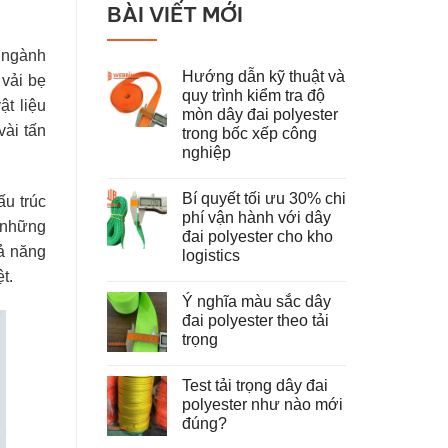
BÀI VIẾT MỚI
c ngành
Hướng dẫn kỹ thuật và
 vải bẹ
quy trình kiểm tra độ
ật liệu
mòn dây đai polyester
vài tấn
trong bốc xếp công
nghiệp
Không
có
Bí quyết tối ưu 30% chi
ấu trúc
bình
luận
phí vận hành với dây
u những
ở
đai polyester cho kho
Hướng
hả năng
dẫn
logistics
kỹ
t.
thuật
Không
và
có
Ý nghĩa màu sắc dây
quy
bình
trình
luận
đai polyester theo tải
ở
kiểm
trọng
Bí
tra
quyết
độ
Không
tối
mòn
có
ưu
dây
Test tải trọng dây đai
bình
30%
đai
luận
polyester như nào mới
chi
polyester
ở
phí
trong
đúng?
Ý
vận
bốc
nghĩa
hành
Không
xếp