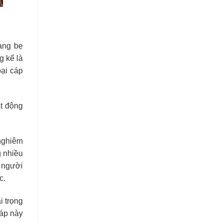
ạng bẹ
g kể là
oại cáp
t động
nghiêm
g nhiều
p người
c.
i trọng
cáp này