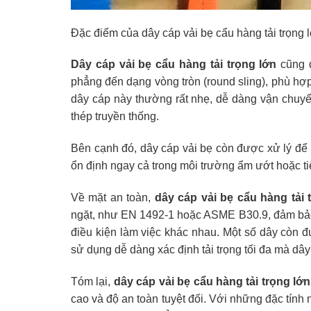
Đặc điểm của dây cáp vải bẹ cẩu hàng tải trọng 
Dây cáp vải bẹ cẩu hàng tải trọng lớn
cũng đ
phẳng đến dạng vòng tròn (round sling), phù hợ
dây cáp này thường rất nhẹ, dễ dàng vận chuyển 
thép truyền thống.
Bên cạnh đó, dây cáp vải bẹ còn được xử lý đ
ổn định ngay cả trong môi trường ẩm ướt hoặc ti
Về mặt an toàn,
dây cáp vải bẹ cẩu hàng tải 
ngặt, như EN 1492-1 hoặc ASME B30.9, đảm bảo k
điều kiện làm việc khác nhau. Một số dây còn 
sử dụng dễ dàng xác định tải trọng tối đa mà dây 
Tóm lại,
dây cáp vải bẹ cẩu hàng tải trọng lớn
cao và độ an toàn tuyệt đối. Với những đặc tính n