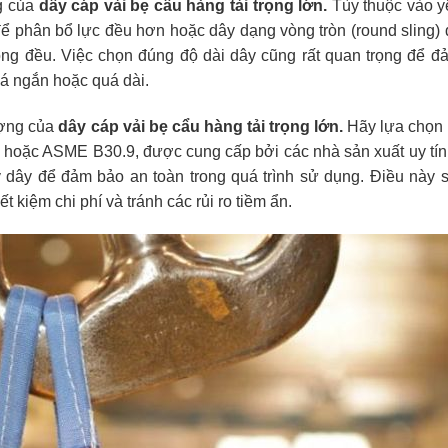
ng của
dây cáp vải bẹ cẩu hàng tải trọng lớn.
Tùy thuộc vào y
ể phân bổ lực đều hơn hoặc dây dạng vòng tròn (round sling)
ng đều. Việc chọn đúng độ dài dây cũng rất quan trọng để đ
uá ngắn hoặc quá dài.
ượng của
dây cáp vải bẹ cẩu hàng tải trọng lớn.
Hãy lựa chọn
 hoặc ASME B30.9, được cung cấp bởi các nhà sản xuất uy tí
 dây để đảm bảo an toàn trong quá trình sử dụng. Điều này 
t kiệm chi phí và tránh các rủi ro tiềm ẩn.