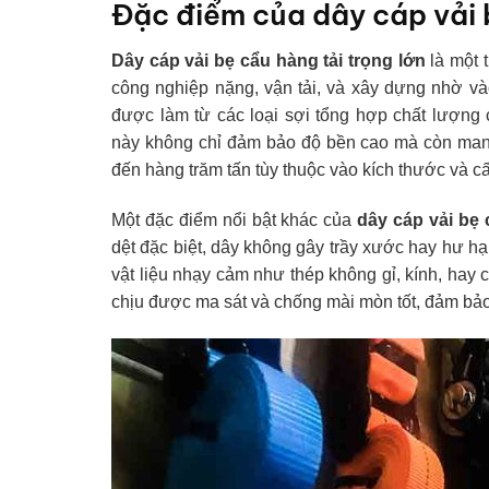
Đặc điểm của dây cáp vải b
Dây cáp vải bẹ cẩu hàng tải trọng lớn
là một 
công nghiệp nặng, vận tải, và xây dựng nhờ vào
được làm từ các loại sợi tổng hợp chất lượng 
này không chỉ đảm bảo độ bền cao mà còn mang l
đến hàng trăm tấn tùy thuộc vào kích thước và cấ
Một đặc điểm nổi bật khác của
dây cáp vải bẹ 
dệt đặc biệt, dây không gây trầy xước hay hư hạ
vật liệu nhạy cảm như thép không gỉ, kính, hay c
chịu được ma sát và chống mài mòn tốt, đảm bảo t