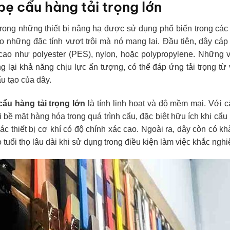
ẹ cẩu hàng tải trọng lớn
trong những thiết bị nâng hạ được sử dụng phổ biến trong cá
 những đặc tính vượt trội mà nó mang lại. Đầu tiên, dây cáp
cao như polyester (PES), nylon, hoặc polypropylene. Những v
ại khả năng chịu lực ấn tượng, có thể đáp ứng tải trọng từ 
u tạo của dây.
cẩu hàng tải trọng lớn
là tính linh hoạt và độ mềm mại. Với c
i bề mặt hàng hóa trong quá trình cẩu, đặc biệt hữu ích khi cẩ
ác thiết bị cơ khí có độ chính xác cao. Ngoài ra, dây còn có k
uổi thọ lâu dài khi sử dụng trong điều kiện làm việc khắc nghiệ