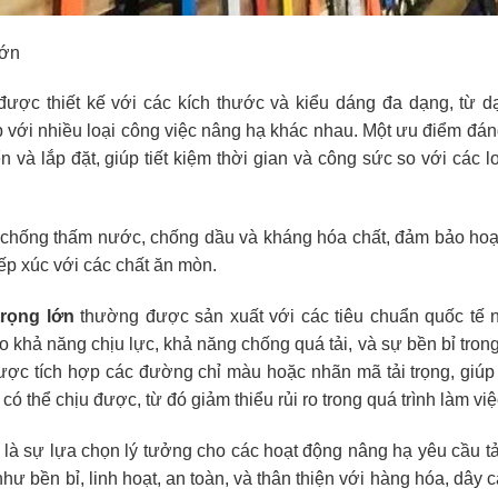
lớn
ược thiết kế với các kích thước và kiểu dáng đa dạng, từ d
p với nhiều loại công việc nâng hạ khác nhau. Một ưu điểm đán
và lắp đặt, giúp tiết kiệm thời gian và công sức so với các l
ể chống thấm nước, chống dầu và kháng hóa chất, đảm bảo hoạ
ếp xúc với các chất ăn mòn.
trọng lớn
thường được sản xuất với các tiêu chuẩn quốc tế 
hả năng chịu lực, khả năng chống quá tải, và sự bền bỉ tron
được tích hợp các đường chỉ màu hoặc nhãn mã tải trọng, giú
có thể chịu được, từ đó giảm thiểu rủi ro trong quá trình làm việ
là sự lựa chọn lý tưởng cho các hoạt động nâng hạ yêu cầu tả
hư bền bỉ, linh hoạt, an toàn, và thân thiện với hàng hóa, dây 