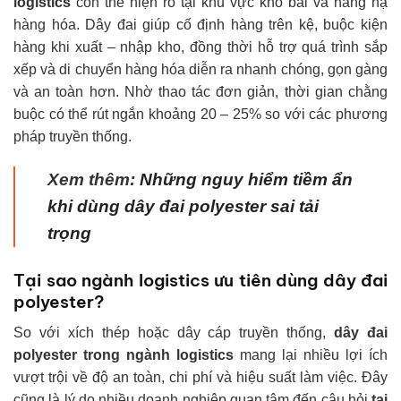
logistics
còn thể hiện rõ tại khu vực kho bãi và nâng hạ
hàng hóa. Dây đai giúp cố định hàng trên kệ, buộc kiện
hàng khi xuất – nhập kho, đồng thời hỗ trợ quá trình sắp
xếp và di chuyển hàng hóa diễn ra nhanh chóng, gọn gàng
và an toàn hơn.
Nhờ thao tác đơn giản, thời gian chằng
buộc có thể rút ngắn khoảng 20 – 25% so với các phương
pháp truyền thống.
Xem thêm:
Những nguy hiểm tiềm ẩn
khi dùng dây đai polyester sai tải
trọng
Tại sao ngành logistics ưu tiên dùng dây đai
polyester?
So với xích thép hoặc dây cáp truyền thống,
dây đai
polyester trong ngành logistics
mang lại nhiều lợi ích
vượt trội về độ an toàn, chi phí và hiệu suất làm việc. Đây
cũng là lý do nhiều doanh nghiệp quan tâm đến câu hỏi
tại