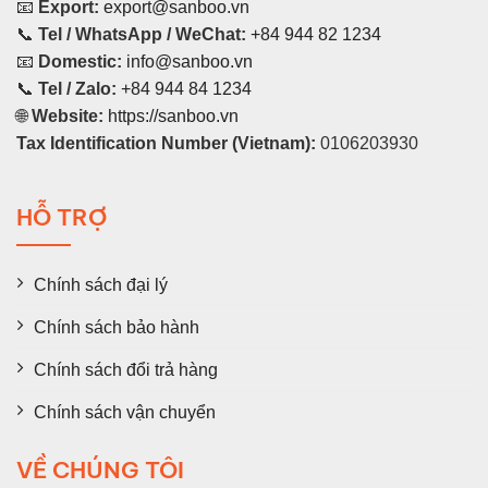
📧
Export:
export@sanboo.vn
📞
Tel / WhatsApp / WeChat:
+84 944 82 1234
📧
Domestic:
info@sanboo.vn
📞
Tel / Zalo:
+84 944 84 1234
🌐
Website:
https://sanboo.vn
Tax Identification Number (Vietnam):
0106203930
HỖ TRỢ
Chính sách đại lý
Chính sách bảo hành
Chính sách đổi trả hàng
Chính sách vận chuyển
VỀ CHÚNG TÔI