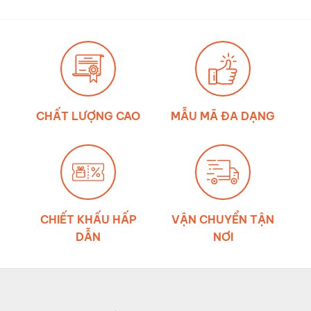
thật
mới
về
đúng?
ảnh
hưởng
của
môi
trường
đến
độ
bền
dây
đai
chằng
CHẤT LƯỢNG CAO
MẪU MÃ ĐA DẠNG
hàng
CHIẾT KHẤU HẤP
VẬN CHUYỂN TẬN
DẪN
NƠI