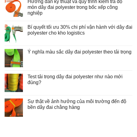
Hướng dẫn kỹ thuật và quy trình kiểm tra độ
mòn dây đai polyester trong bốc xếp công
nghiệp
Không
có
Bí quyết tối ưu 30% chi phí vận hành với dây đai
bình
luận
polyester cho kho logistics
ở
Hướng
Không
dẫn
có
kỹ
bình
thuật
luận
Ý nghĩa màu sắc dây đai polyester theo tải trọng
và
ở
Không
quy
Bí
có
trình
quyết
bình
kiểm
tối
luận
tra
ưu
ở
độ
30%
Test tải trọng dây đai polyester như nào mới
Ý
mòn
chi
nghĩa
đúng?
dây
phí
màu
đai
vận
Không
sắc
polyester
hành
có
dây
trong
với
bình
đai
bốc
dây
luận
Sự thật về ảnh hưởng của môi trường đến độ
polyester
xếp
đai
ở
theo
công
polyester
bền dây đai chằng hàng
Test
tải
nghiệp
cho
tải
trọng
Không
kho
trọng
có
logistics
dây
bình
đai
luận
polyester
ở
như
Sự
nào