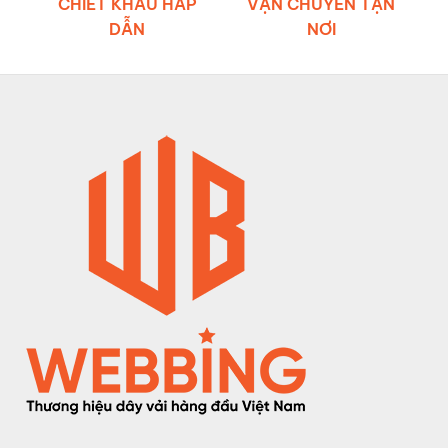
CHIẾT KHẤU HẤP
VẬN CHUYỂN TẬN
DẪN
NƠI