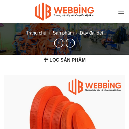
Bỏ
qua
nội
dung
Trang chủ
/
Sản phẩm
/
Dây đai dệt
LỌC SẢN PHẨM