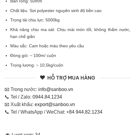
Bản rộng: 50mm
Chất liệu: Sợi polyester nguyên sinh độ bền cao
Trọng tải chịu lực: 5000kg
Khả năng chịu ma sát: Chịu mài mòn tốt, không thấm nước,
hạn chế giãn
Màu sắc: Cam hoặc màu theo yêu cầu
Đóng gói: ~ 100m/ cuộn
Trọng lượng: ~ 10,5kg/cuộn
HỖ TRỢ MUA HÀNG
📧 Trong nước:
info@sanboo.vn
📞 Tel / Zalo:
0944.84.1234
📧 Xuất khẩu:
export@sanboo.vn
📞 Tel / WhatsApp / WeChat:
+84 944.82.1234
Lượt xem:
34