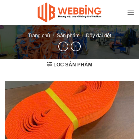
Bỏ
qua
nội
dung
Trang chủ
/
Sản phẩm
/
Dây đai dệt
LỌC SẢN PHẨM