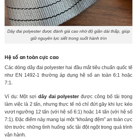
Dây đai polyester được đánh giá cao nhờ độ giãn dài thấp, giúp
giữ nguyên lực siết trong suốt hành trìn
Hệ số an toàn cực cao
Các dòng dây đai polyester hai đầu mắt tiêu chuẩn quốc tế
như EN 1492-1 thường áp dụng hệ số an toàn 6:1 hoặc
7:1.
Ví dụ: Một sợi
dây đai polyester
được công bố tải trọng
làm việc là 2 tấn, nhưng thực tế nó chỉ đứt gãy khi lực kéo
vượt ngưỡng 12 tấn (với hệ số 6:1) hoặc 14 tấn (với hệ số
7:1). Đặc điểm này mang lại một “khoảng đệm” an toàn cực
lớn trước những tình huống sốc tải đột ngột trong quá trình
vận hành.