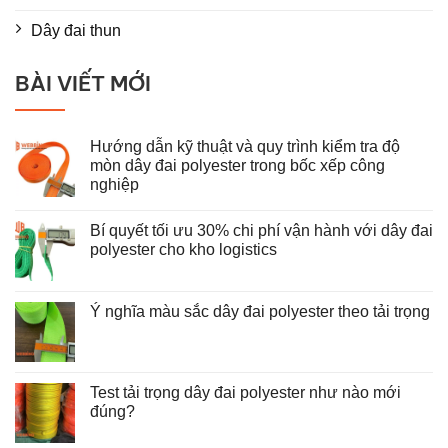
Dây đai thun
BÀI VIẾT MỚI
Hướng dẫn kỹ thuật và quy trình kiểm tra độ
mòn dây đai polyester trong bốc xếp công
nghiệp
Không
có
Bí quyết tối ưu 30% chi phí vận hành với dây đai
bình
luận
polyester cho kho logistics
ở
Hướng
Không
dẫn
có
kỹ
bình
thuật
luận
Ý nghĩa màu sắc dây đai polyester theo tải trọng
và
ở
Không
quy
Bí
có
trình
quyết
bình
kiểm
tối
luận
tra
ưu
ở
độ
30%
Test tải trọng dây đai polyester như nào mới
Ý
mòn
chi
nghĩa
đúng?
dây
phí
màu
đai
vận
Không
sắc
polyester
hành
có
dây