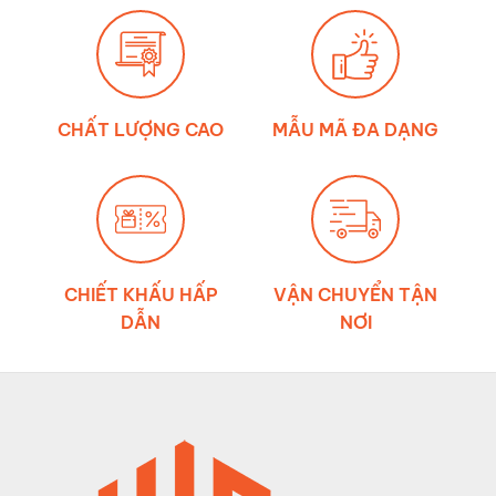
của
môi
trường
đến
độ
bền
dây
đai
chằng
CHẤT LƯỢNG CAO
MẪU MÃ ĐA DẠNG
hàng
CHIẾT KHẤU HẤP
VẬN CHUYỂN TẬN
DẪN
NƠI