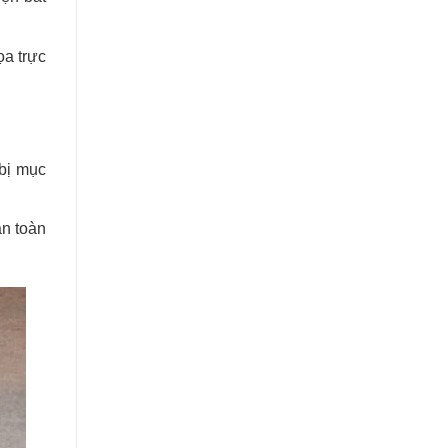
ọa trực
 bị mục
àn toàn