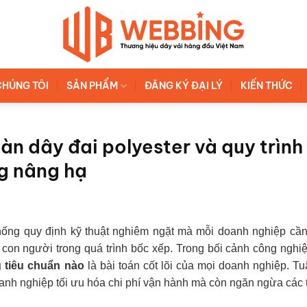
CHÚNG TÔI
SẢN PHẨM
ĐĂNG KÝ ĐẠI LÝ
KIẾN THỨC
àn dây đai polyester và quy trình
ng nâng hạ
hống quy định kỹ thuật nghiêm ngặt mà mỗi doanh nghiệp cầ
 con người trong quá trình bốc xếp. Trong bối cảnh công nghi
 tiêu chuẩn nào
là bài toán cốt lõi của mọi doanh nghiệp. T
anh nghiệp tối ưu hóa chi phí vận hành mà còn ngăn ngừa các 