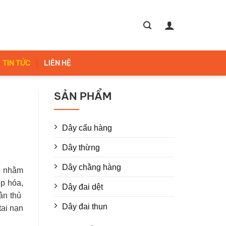
TIN TỨC
LIÊN HỆ
SẢN PHẨM
Dây cẩu hàng
Dây thừng
Dây chằng hàng
n nhằm
ệp hóa,
Dây đai dệt
uân thủ
Dây đai thun
tai nạn