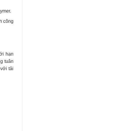
lymer.
h công
ới hạn
g tuân
với tải