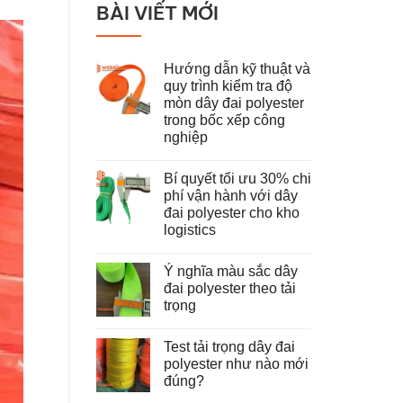
BÀI VIẾT MỚI
Hướng dẫn kỹ thuật và
quy trình kiểm tra độ
mòn dây đai polyester
trong bốc xếp công
nghiệp
Không
có
Bí quyết tối ưu 30% chi
bình
luận
phí vận hành với dây
ở
đai polyester cho kho
Hướng
dẫn
logistics
kỹ
thuật
Không
và
có
Ý nghĩa màu sắc dây
quy
bình
trình
luận
đai polyester theo tải
ở
kiểm
trọng
Bí
tra
quyết
độ
Không
tối
mòn
có
ưu
dây
Test tải trọng dây đai
bình
30%
đai
luận
polyester như nào mới
chi
polyester
ở
phí
trong
đúng?
Ý
vận
bốc
nghĩa
hành
Không
xếp