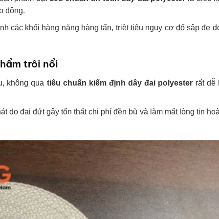
ao động.
h các khối hàng nặng hàng tấn, triệt tiêu nguy cơ đổ sập đe d
hẩm trôi nổi
u, không qua
tiêu chuẩn kiểm định dây đai polyester
rất dễ
 do đai đứt gây tổn thất chi phí đền bù và làm mất lòng tin ho