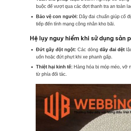
buộc để vượt qua các đợt thanh tra an toàn l
Bảo vệ con người:
Dây đai chuẩn giúp cố địn
tiếp đến tính mạng công nhân kho bãi.
Hệ lụy nguy hiểm khi sử dụng sản p
Đứt gãy đột ngột:
Các dòng
dây đai dệt
lậ
uốn hoặc đứt phựt khi xe phanh gấp.
Thiệt hại kinh tế:
Hàng hóa bị móp méo, vỡ nát
từ phía đối tác.