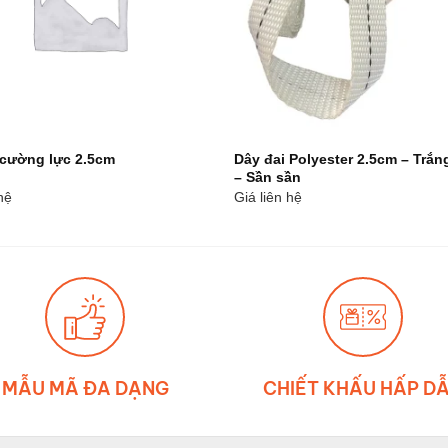
Dây đai Polyester 2.5cm – Trắn
 cường lực 2.5cm
– Sần sần
hệ
Giá liên hệ
MẪU MÃ ĐA DẠNG
CHIẾT KHẤU HẤP D