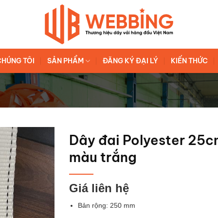
CHÚNG TÔI
SẢN PHẨM
ĐĂNG KÝ ĐẠI LÝ
KIẾN THỨC
Dây đai Polyester 25cm
màu trắng
Giá liên hệ
Bản rộng: 250 mm