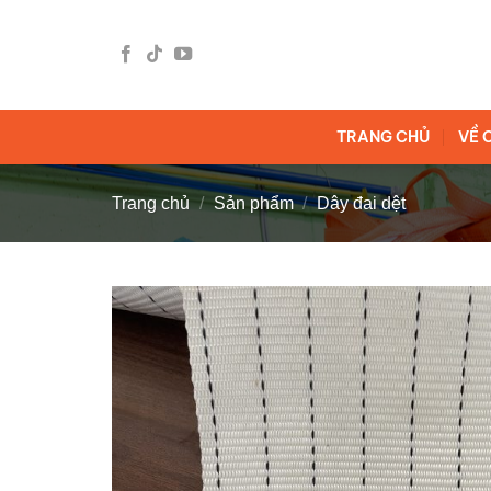
Bỏ
qua
nội
dung
TRANG CHỦ
VỀ 
Trang chủ
/
Sản phẩm
/
Dây đai dệt