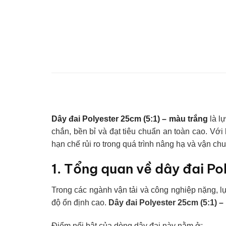
Dây đai Polyester 25cm (5:1) – màu trắng
là l
chắn, bền bỉ và đạt tiêu chuẩn an toàn cao. Với
hạn chế rủi ro trong quá trình nâng hạ và vận ch
1. Tổng quan về dây đai Po
Trong các ngành vận tải và công nghiệp nặng, l
độ ổn định cao.
Dây đai Polyester 25cm (5:1) –
Điểm nổi bật của dòng dây đai này nằm ở: