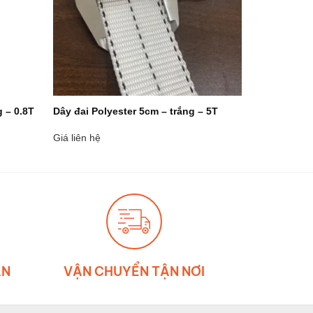
g – 0.8T
Dây đai Polyester 5cm – trắng – 5T
Giá liên hệ
ẪN
VẬN CHUYỂN TẬN NƠI