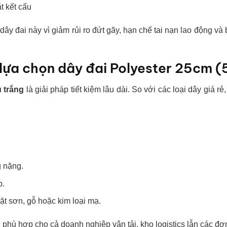
t kết cấu
dây đai này vì giảm rủi ro đứt gãy, hạn chế tai nạn lao động và
lựa chọn dây đai Polyester 25cm (
u trắng
là giải pháp tiết kiệm lâu dài. So với các loại dây giá r
g nặng.
p.
t sơn, gỗ hoặc kim loại mạ.
 phù hợp cho cả doanh nghiệp vận tải, kho logistics lẫn các đơn