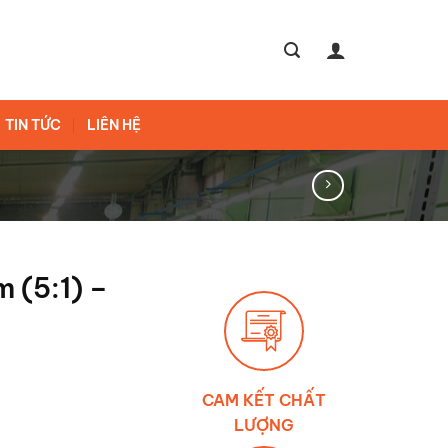
TIN TỨC
LIÊN HỆ
 (5:1) –
CAM KẾT CHẤT
LƯỢNG