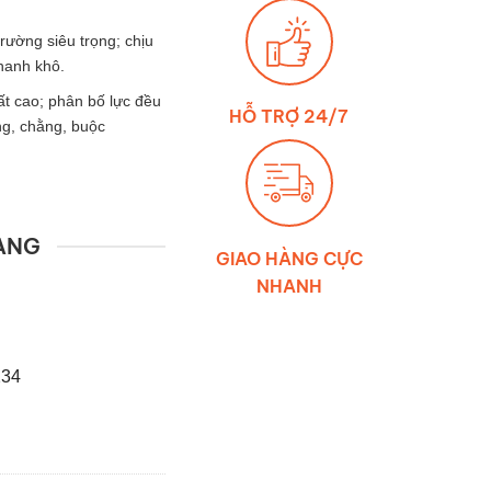
trường siêu trọng; chịu
hanh khô.
ất cao; phân bố lực đều
HỖ TRỢ 24/7
ng, chằng, buộc
ÀNG
GIAO HÀNG CỰC
NHANH
234