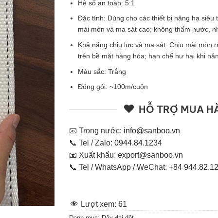
Hệ số an toàn: 5:1
Đặc tính: Dùng cho các thiết bị nâng hạ siêu 
mài mòn và ma sát cao; không thấm nước, n
Khả năng chịu lực và ma sát: Chịu mài mòn r
trên bề mặt hàng hóa; hạn chế hư hại khi nâ
Màu sắc: Trắng
Đóng gói: ~100m/cuộn
HỖ TRỢ MUA H
📧 Trong nước:
info@sanboo.vn
📞 Tel / Zalo:
0944.84.1234
📧 Xuất khẩu:
export@sanboo.vn
📞 Tel / WhatsApp / WeChat:
+84 944.82.1
Lượt xem:
61
Danh mục:
Dây đai dệt