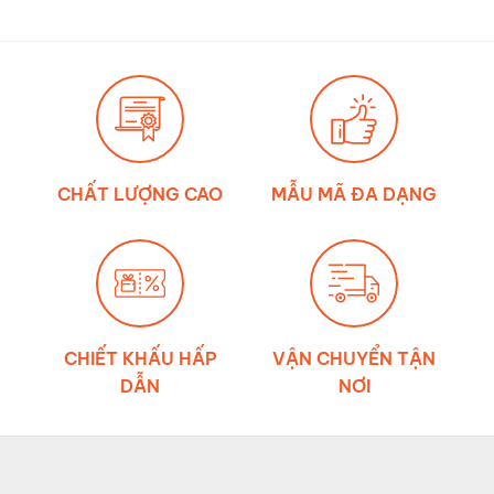
nào
thật
mới
về
đúng?
ảnh
hưởng
của
môi
trường
đến
độ
bền
dây
đai
chằng
CHẤT LƯỢNG CAO
MẪU MÃ ĐA DẠNG
hàng
CHIẾT KHẤU HẤP
VẬN CHUYỂN TẬN
DẪN
NƠI