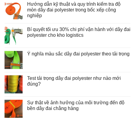
Hướng dẫn kỹ thuật và quy trình kiểm tra độ
mòn dây đai polyester trong bốc xếp công
nghiệp
Không
có
Bí quyết tối ưu 30% chi phí vận hành với dây đai
bình
luận
polyester cho kho logistics
ở
Hướng
Không
dẫn
có
kỹ
bình
thuật
luận
Ý nghĩa màu sắc dây đai polyester theo tải trọng
và
ở
Không
quy
Bí
có
trình
quyết
bình
kiểm
tối
luận
tra
ưu
ở
độ
30%
Test tải trọng dây đai polyester như nào mới
Ý
mòn
chi
nghĩa
đúng?
dây
phí
màu
đai
vận
Không
sắc
polyester
hành
có
dây
trong
với
bình
đai
bốc
dây
luận
Sự thật về ảnh hưởng của môi trường đến độ
polyester
xếp
đai
ở
theo
công
polyester
bền dây đai chằng hàng
Test
tải
nghiệp
cho
tải
trọng
Không
kho
trọng
có
logistics
dây
bình
đai
luận
polyester
ở
như
Sự