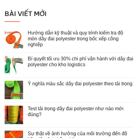
BÀI VIẾT MỚI
Hướng dẫn kỹ thuật và quy trình kiểm tra độ
mòn dây đai polyester trong bốc xếp công
nghiệp
Không
có
Bí quyết tối ưu 30% chi phí vận hành với dây đai
bình
luận
polyester cho kho logistics
ở
Hướng
Không
dẫn
có
kỹ
bình
thuật
luận
Ý nghĩa màu sắc dây đai polyester theo tải trọng
và
ở
Không
quy
Bí
có
trình
quyết
bình
kiểm
tối
luận
tra
ưu
ở
độ
30%
Test tải trọng dây đai polyester như nào mới
Ý
mòn
chi
nghĩa
đúng?
dây
phí
màu
đai
vận
Không
sắc
polyester
hành
có
dây
trong
với
bình
đai
bốc
dây
luận
Sự thật về ảnh hưởng của môi trường đến độ
polyester
xếp
đai
ở
theo