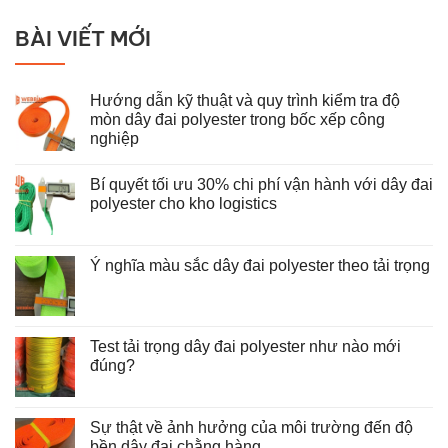
BÀI VIẾT MỚI
Hướng dẫn kỹ thuật và quy trình kiểm tra độ
mòn dây đai polyester trong bốc xếp công
nghiệp
Không
có
Bí quyết tối ưu 30% chi phí vận hành với dây đai
bình
luận
polyester cho kho logistics
ở
Hướng
Không
dẫn
có
kỹ
bình
thuật
luận
Ý nghĩa màu sắc dây đai polyester theo tải trọng
và
ở
Không
quy
Bí
có
trình
quyết
bình
kiểm
tối
luận
tra
ưu
ở
độ
30%
Test tải trọng dây đai polyester như nào mới
Ý
mòn
chi
nghĩa
đúng?
dây
phí
màu
đai
vận
Không
sắc
polyester
hành
có
dây
trong
với
bình
đai
bốc
dây
luận
Sự thật về ảnh hưởng của môi trường đến độ
polyester
xếp
đai
ở
theo
công
polyester
bền dây đai chằng hàng