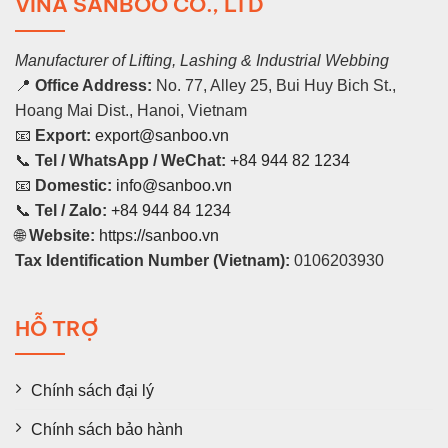
VINA SANBOO CO., LTD
Manufacturer of Lifting, Lashing & Industrial Webbing
📍
Office Address:
No. 77, Alley 25, Bui Huy Bich St.,
Hoang Mai Dist., Hanoi, Vietnam
📧
Export:
export@sanboo.vn
📞
Tel / WhatsApp / WeChat:
+84 944 82 1234
📧
Domestic:
info@sanboo.vn
📞
Tel / Zalo:
+84 944 84 1234
🌐
Website:
https://sanboo.vn
Tax Identification Number (Vietnam):
0106203930
HỖ TRỢ
Chính sách đại lý
Chính sách bảo hành