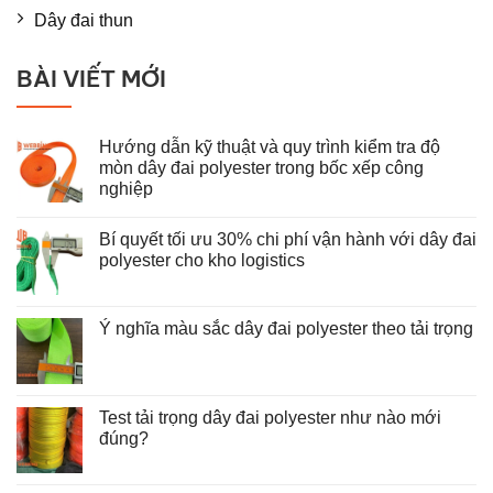
Dây đai thun
BÀI VIẾT MỚI
Hướng dẫn kỹ thuật và quy trình kiểm tra độ
mòn dây đai polyester trong bốc xếp công
nghiệp
Không
có
Bí quyết tối ưu 30% chi phí vận hành với dây đai
bình
luận
polyester cho kho logistics
ở
Hướng
Không
dẫn
có
kỹ
bình
thuật
luận
Ý nghĩa màu sắc dây đai polyester theo tải trọng
và
ở
Không
quy
Bí
có
trình
quyết
bình
kiểm
tối
luận
tra
ưu
ở
độ
30%
Test tải trọng dây đai polyester như nào mới
Ý
mòn
chi
nghĩa
đúng?
dây
phí
màu
đai
vận
Không
sắc
polyester
hành
có
dây
trong
với
bình