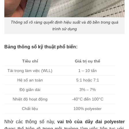
Thông số rõ ràng quyết định hiệu suất và độ bền trong quá
trình sử dụng
Bảng thông số kỹ thuật phổ biến:
Tiêu chí
Giá trị cụ thể
Tải trọng làm việc (WLL)
1 – 10 tấn
Hệ số an toàn
5:1 hoặc 7:1
Độ giãn dài
3% – 7%
Nhiệt độ hoạt động
-40°C đến 100°C
Chất liệu
100% polyester
Nhờ các thông số này,
v
ai trò của dây đai polyester
được thể hiện rõ trong môi trường làm việc liên tục với