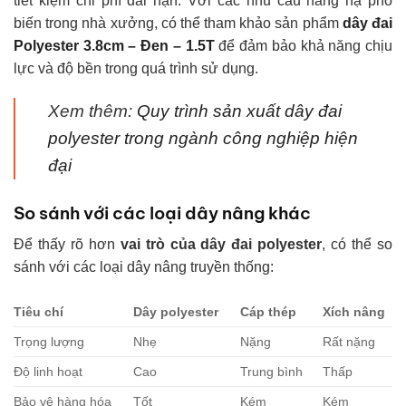
tiết kiệm chi phí dài hạn. Với các nhu cầu nâng hạ phổ
biến trong nhà xưởng, có thể tham khảo sản phẩm
dây đai
Polyester 3.8cm – Đen – 1.5T
để đảm bảo khả năng chịu
lực và độ bền trong quá trình sử dụng.
Xem thêm:
Quy trình sản xuất dây đai
polyester trong ngành công nghiệp hiện
đại
So sánh với các loại dây nâng khác
Để thấy rõ hơn
v
ai trò của dây đai polyester
, có thể so
sánh với các loại dây nâng truyền thống:
Tiêu chí
Dây polyester
Cáp thép
Xích nâng
Trọng lượng
Nhẹ
Nặng
Rất nặng
Độ linh hoạt
Cao
Trung bình
Thấp
Bảo vệ hàng hóa
Tốt
Kém
Kém