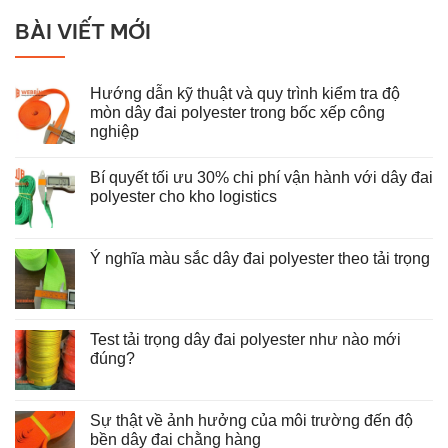
BÀI VIẾT MỚI
Hướng dẫn kỹ thuật và quy trình kiểm tra độ
mòn dây đai polyester trong bốc xếp công
nghiệp
Không
có
Bí quyết tối ưu 30% chi phí vận hành với dây đai
bình
luận
polyester cho kho logistics
ở
Hướng
Không
dẫn
có
kỹ
bình
thuật
luận
Ý nghĩa màu sắc dây đai polyester theo tải trọng
và
ở
Không
quy
Bí
có
trình
quyết
bình
kiểm
tối
luận
tra
ưu
ở
độ
30%
Test tải trọng dây đai polyester như nào mới
Ý
mòn
chi
nghĩa
đúng?
dây
phí
màu
đai
vận
Không
sắc
polyester
hành
có
dây
trong
với
bình
đai
bốc
dây
luận
Sự thật về ảnh hưởng của môi trường đến độ
polyester
xếp
đai
ở
theo
công
polyester
bền dây đai chằng hàng
Test
tải