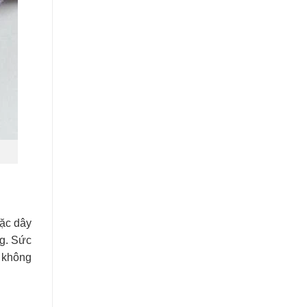
ặc dây
ng. Sức
à không