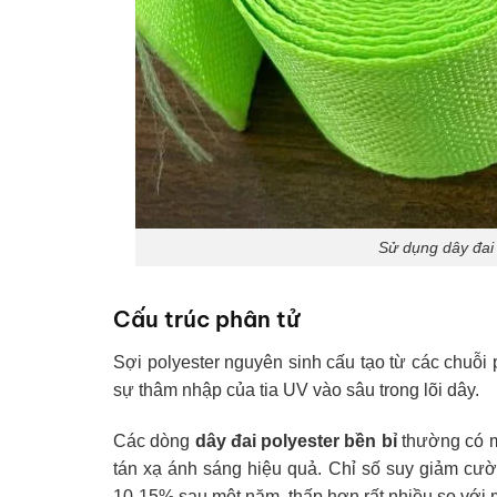
Sử dụng dây đai 
Cấu trúc phân tử
Sợi polyester nguyên sinh cấu tạo từ các chuỗi 
sự thâm nhập của tia UV vào sâu trong lõi dây.
Các dòng
dây đai polyester bền bỉ
thường có mậ
tán xạ ánh sáng hiệu quả. Chỉ số suy giảm cườ
10-15% sau một năm, thấp hơn rất nhiều so với