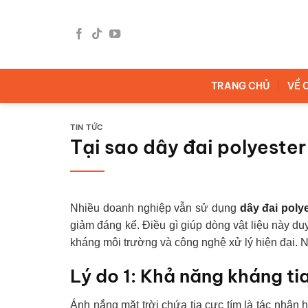
Bỏ
qua
nội
dung
TRANG CHỦ
VỀ 
TIN TỨC
Tại sao dây đai polyester
Nhiều doanh nghiệp vẫn sử dụng
dây đai poly
giảm đáng kể. Điều gì giúp dòng vật liệu này duy
kháng môi trường và công nghệ xử lý hiện đại. Nộ
Lý do 1: Khả năng kháng ti
Ánh nắng mặt trời chứa tia cực tím là tác nhân 