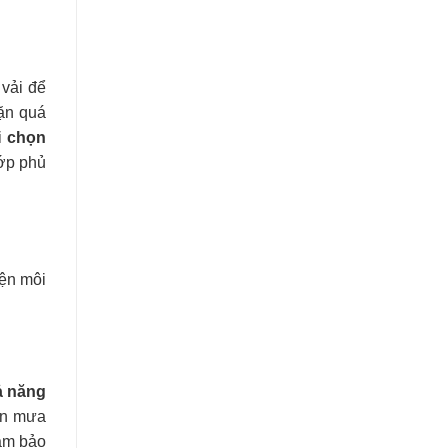
 vải để
hặn quá
i
chọn
lớp phủ
iện môi
 năng
iện mưa
đảm bảo