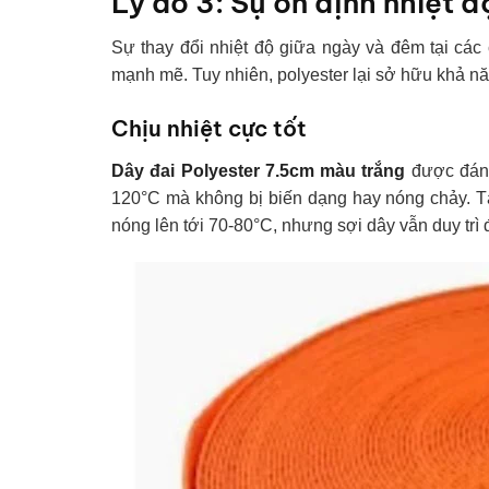
Lý do 3: Sự ổn định nhiệt đ
Sự thay đổi nhiệt độ giữa ngày và đêm tại các 
mạnh mẽ. Tuy nhiên, polyester lại sở hữu khả nă
Chịu nhiệt cực tốt
Dây đai Polyester 7.5cm màu trắng
được đánh
120°C mà không bị biến dạng hay nóng chảy. Tại
nóng lên tới 70-80°C, nhưng sợi dây vẫn duy trì 