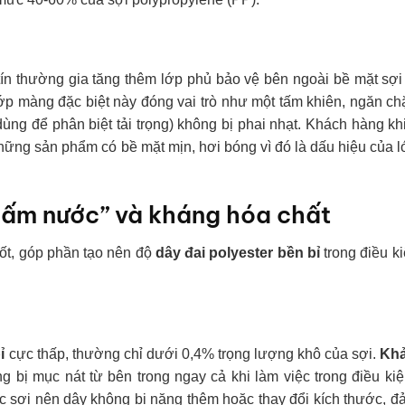
tín thường gia tăng thêm lớp phủ bảo vệ bên ngoài bề mặt sợi
Lớp màng đặc biệt này đóng vai trò như một tấm khiên, ngăn c
ùng để phân biệt tải trọng) không bị phai nhạt. Khách hàng kh
ững sản phẩm có bề mặt mịn, hơi bóng vì đó là dấu hiệu của 
thấm nước” và kháng hóa chất
ốt, góp phần tạo nên độ
dây đai polyester bền bỉ
trong điều k
ỉ
cực thấp, thường chỉ dưới 0,4% trọng lượng khô của sợi.
Khả
g bị mục nát từ bên trong ngay cả khi làm việc trong điều k
úc sợi nên dây không bị nặng thêm hoặc thay đổi kích thước, 