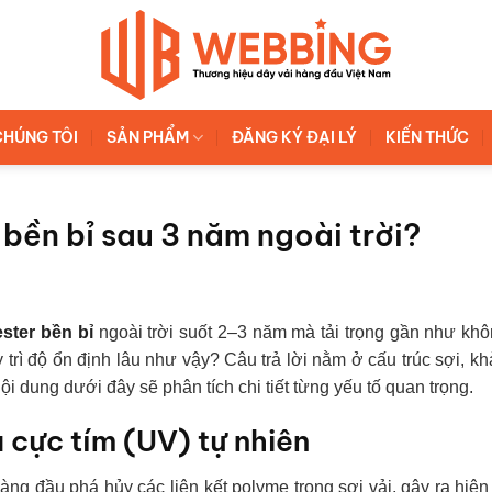
CHÚNG TÔI
SẢN PHẨM
ĐĂNG KÝ ĐẠI LÝ
KIẾN THỨC
 bền bỉ sau 3 năm ngoài trời?
ester bền bỉ
ngoài trời suốt 2–3 năm mà tải trọng gần như kh
 trì độ ổn định lâu như vậy? Câu trả lời nằm ở cấu trúc sợi, k
i dung dưới đây sẽ phân tích chi tiết từng yếu tố quan trọng.
a cực tím (UV) tự nhiên
hàng đầu phá hủy các liên kết polyme trong sợi vải, gây ra hiệ