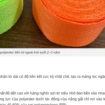
polyester bền bỉ ngoài trời suốt 2–3 năm
phân tử dài có độ liên kết cực kỳ chặt chẽ, tạo ra màng lọc ng
t độ dệt cao với hàng nghìn sợi tơ siêu nhỏ đan bện vào nha
ng lực của polyester dưới tác động của nắng gắt chỉ rơi vào
 mức 40-60% của sợi polypropylene (PP).