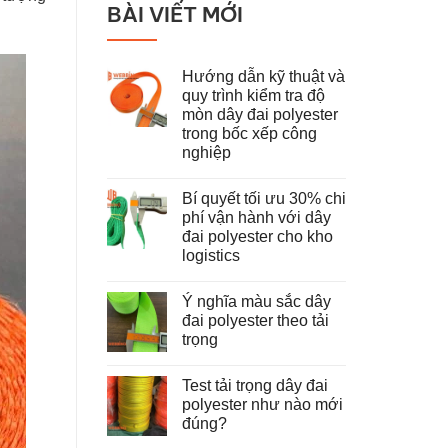
BÀI VIẾT MỚI
Hướng dẫn kỹ thuật và
quy trình kiểm tra độ
mòn dây đai polyester
trong bốc xếp công
nghiệp
Không
có
Bí quyết tối ưu 30% chi
bình
luận
phí vận hành với dây
ở
đai polyester cho kho
Hướng
dẫn
logistics
kỹ
thuật
Không
và
có
Ý nghĩa màu sắc dây
quy
bình
trình
luận
đai polyester theo tải
ở
kiểm
trọng
Bí
tra
quyết
độ
Không
tối
mòn
có
ưu
dây
Test tải trọng dây đai
bình
30%
đai
luận
polyester như nào mới
chi
polyester
ở
phí
trong
đúng?
Ý
vận
bốc
nghĩa
hành
Không
xếp