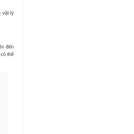
 vật lý
ên đến
 có thể