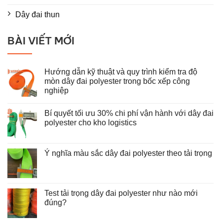
Dây đai thun
BÀI VIẾT MỚI
Hướng dẫn kỹ thuật và quy trình kiểm tra độ
mòn dây đai polyester trong bốc xếp công
nghiệp
Không
có
Bí quyết tối ưu 30% chi phí vận hành với dây đai
bình
luận
polyester cho kho logistics
ở
Hướng
Không
dẫn
có
kỹ
bình
thuật
luận
Ý nghĩa màu sắc dây đai polyester theo tải trọng
và
ở
Không
quy
Bí
có
trình
quyết
bình
kiểm
tối
luận
tra
ưu
ở
độ
30%
Test tải trọng dây đai polyester như nào mới
Ý
mòn
chi
nghĩa
đúng?
dây
phí
màu
đai
vận
Không
sắc
polyester
hành
có
dây