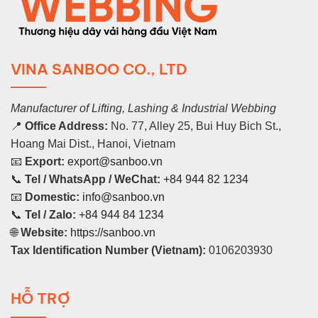
VINA SANBOO CO., LTD
Manufacturer of Lifting, Lashing & Industrial Webbing
📍
Office Address:
No. 77, Alley 25, Bui Huy Bich St.,
Hoang Mai Dist., Hanoi, Vietnam
📧
Export:
export@sanboo.vn
📞
Tel / WhatsApp / WeChat:
+84 944 82 1234
📧
Domestic:
info@sanboo.vn
📞
Tel / Zalo:
+84 944 84 1234
🌐
Website:
https://sanboo.vn
Tax Identification Number (Vietnam):
0106203930
HỖ TRỢ