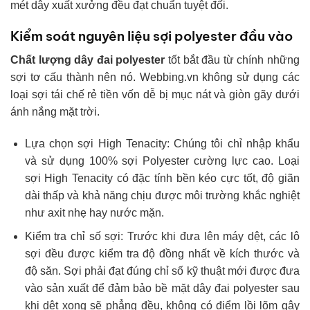
mét dây xuất xưởng đều đạt chuẩn tuyệt đối.
Kiểm soát nguyên liệu sợi polyester đầu vào
Chất lượng dây đai polyester
tốt bắt đầu từ chính những
sợi tơ cấu thành nên nó. Webbing.vn không sử dụng các
loại sợi tái chế rẻ tiền vốn dễ bị mục nát và giòn gãy dưới
ánh nắng mặt trời.
Lựa chọn sợi High Tenacity: Chúng tôi chỉ nhập khẩu
và sử dụng 100% sợi Polyester cường lực cao. Loại
sợi High Tenacity có đặc tính bền kéo cực tốt, độ giãn
dài thấp và khả năng chịu được môi trường khắc nghiệt
như axit nhẹ hay nước mặn.
Kiểm tra chỉ số sợi: Trước khi đưa lên máy dệt, các lô
sợi đều được kiểm tra độ đồng nhất về kích thước và
độ săn. Sợi phải đạt đúng chỉ số kỹ thuật mới được đưa
vào sản xuất để đảm bảo bề mặt dây đai polyester sau
khi dệt xong sẽ phẳng đều, không có điểm lồi lõm gây