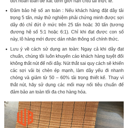
đứt hoàn toàn để xác định giới hạn chịu tải thực tế.
Đảm bảo hệ số an toàn : Nếu khách hàng đặt dây tải
trọng 5 tấn, máy thử nghiệm phải chứng minh được sợi
dây đó chỉ đứt ở mức trên 25 tấn hoặc 30 tấn (tương
đương hệ số 5:1 hoặc 6:1). Chỉ khi đạt được con số
này, lô hàng mới được dán nhãn thông số chính thức.
Lưu ý về cách sử dụng an toàn: Ngay cả khi dây đạt
chuẩn, chúng tôi luôn khuyến cáo khách hàng tuyệt đối
không thắt nút để nối dây. Nút thắt sai quy cách sẽ khiến
các sợi vải bị chèn ép mạnh, làm dây yếu đi nhanh
chóng và giảm từ 50 – 60% tải trọng thiết kế. Thay vì
thắt nút, hãy sử dụng các mối may nối tiêu chuẩn để
đảm bảo an toàn tối đa cho hàng hóa.