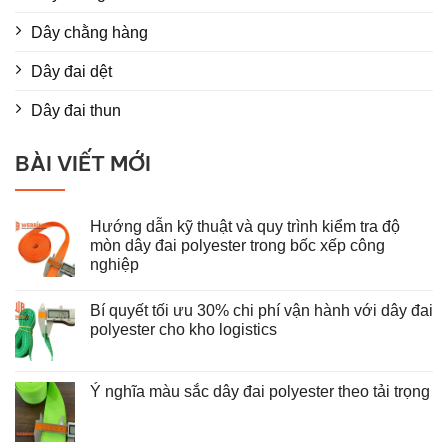
Dây chằng hàng
Dây đai dệt
Dây đai thun
BÀI VIẾT MỚI
Hướng dẫn kỹ thuật và quy trình kiểm tra độ
mòn dây đai polyester trong bốc xếp công
nghiệp
Không
có
Bí quyết tối ưu 30% chi phí vận hành với dây đai
bình
luận
polyester cho kho logistics
ở
Hướng
Không
dẫn
có
kỹ
bình
thuật
luận
Ý nghĩa màu sắc dây đai polyester theo tải trọng
và
ở
Không
quy
Bí
có
trình
quyết
bình
kiểm
tối