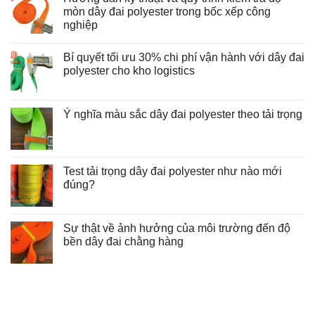
mòn dây đai polyester trong bốc xếp công
nghiệp
Không
có
Bí quyết tối ưu 30% chi phí vận hành với dây đai
bình
luận
polyester cho kho logistics
ở
Hướng
Không
dẫn
có
kỹ
bình
thuật
luận
Ý nghĩa màu sắc dây đai polyester theo tải trọng
và
ở
Không
quy
Bí
có
trình
quyết
bình
kiểm
tối
luận
tra
ưu
ở
độ
30%
Test tải trọng dây đai polyester như nào mới
Ý
mòn
chi
nghĩa
đúng?
dây
phí
màu
đai
vận
Không
sắc
polyester
hành
có
dây
trong
với
bình
đai
bốc
dây
luận
Sự thật về ảnh hưởng của môi trường đến độ
polyester
xếp
đai
ở
theo
công
polyester
bền dây đai chằng hàng
Test
tải
nghiệp
cho
tải
trọng
Không
kho
trọng
có
logistics
dây
bình
đai
luận
polyester
ở
như
Sự
nào
thật