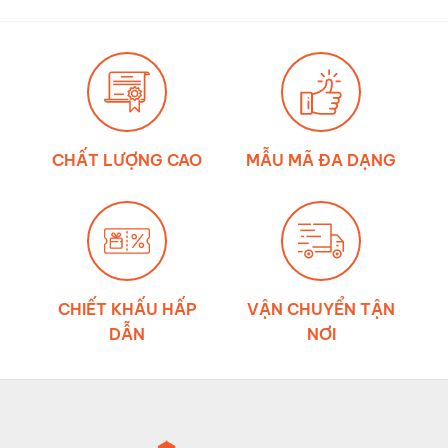
mới
về
đúng?
ảnh
hưởng
của
môi
trường
đến
độ
bền
dây
đai
chằng
CHẤT LƯỢNG CAO
MẪU MÃ ĐA DẠNG
hàng
CHIẾT KHẤU HẤP
VẬN CHUYỂN TẬN
DẪN
NƠI