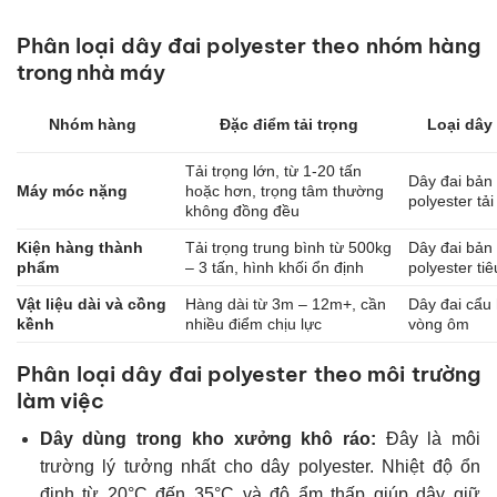
Phân loại dây đai polyester theo nhóm hàng
trong nhà máy
Nhóm hàng
Đặc điểm tải trọng
Loại dây
Tải trọng lớn, từ 1-20 tấn
Dây đai bản
Máy móc nặng
hoặc hơn, trọng tâm thường
polyester tải
không đồng đều
Kiện hàng thành
Tải trọng trung bình từ 500kg
Dây đai bản
phẩm
– 3 tấn, hình khối ổn định
polyester ti
Vật liệu dài và cồng
Hàng dài từ 3m – 12m+, cần
Dây đai cẩu
kềnh
nhiều điểm chịu lực
vòng ôm
Phân loại dây đai polyester theo môi trường
làm việc
Dây dùng trong kho xưởng khô ráo:
Đây là môi
trường lý tưởng nhất cho dây polyester. Nhiệt độ ổn
định từ 20°C đến 35°C và độ ẩm thấp giúp dây giữ