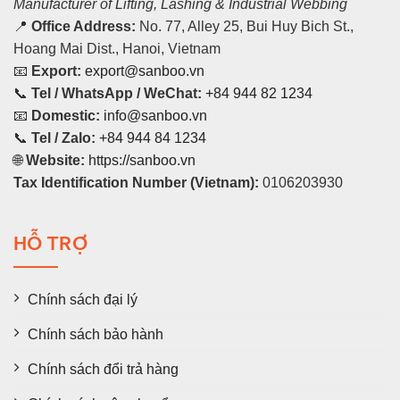
Manufacturer of Lifting, Lashing & Industrial Webbing
📍
Office Address:
No. 77, Alley 25, Bui Huy Bich St.,
Hoang Mai Dist., Hanoi, Vietnam
📧
Export:
export@sanboo.vn
📞
Tel / WhatsApp / WeChat:
+84 944 82 1234
📧
Domestic:
info@sanboo.vn
📞
Tel / Zalo:
+84 944 84 1234
🌐
Website:
https://sanboo.vn
Tax Identification Number (Vietnam):
0106203930
HỖ TRỢ
Chính sách đại lý
Chính sách bảo hành
Chính sách đổi trả hàng