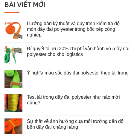
BÀI VIẾT MỚI
Hướng dẫn kỹ thuật và quy trình kiểm tra độ
mòn dây đai polyester trong bốc xếp công
nghiệp
Không
có
Bí quyết tối ưu 30% chi phí vận hành với dây đai
bình
luận
polyester cho kho logistics
ở
Hướng
Không
dẫn
có
kỹ
bình
thuật
luận
Ý nghĩa màu sắc dây đai polyester theo tải trọng
và
ở
Không
quy
Bí
có
trình
quyết
bình
kiểm
tối
luận
tra
ưu
ở
độ
30%
Test tải trọng dây đai polyester như nào mới
Ý
mòn
chi
nghĩa
đúng?
dây
phí
màu
đai
vận
Không
sắc
polyester
hành
có
dây
trong
với
bình
đai
bốc
dây
luận
Sự thật về ảnh hưởng của môi trường đến độ
polyester
xếp
đai
ở
theo
công
polyester
bền dây đai chằng hàng
Test
tải
nghiệp
cho
tải
trọng
Không
kho