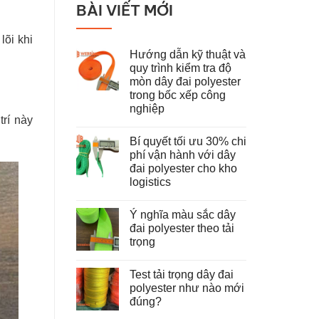
BÀI VIẾT MỚI
lõi khi
Hướng dẫn kỹ thuật và
quy trình kiểm tra độ
mòn dây đai polyester
trong bốc xếp công
nghiệp
rí này
Không
có
Bí quyết tối ưu 30% chi
bình
luận
phí vận hành với dây
ở
đai polyester cho kho
Hướng
dẫn
logistics
kỹ
thuật
Không
và
có
Ý nghĩa màu sắc dây
quy
bình
trình
luận
đai polyester theo tải
ở
kiểm
trọng
Bí
tra
quyết
độ
Không
tối
mòn
có
ưu
dây
Test tải trọng dây đai
bình
30%
đai
luận
polyester như nào mới
chi
polyester
ở
phí
trong
đúng?
Ý
vận
bốc
nghĩa
hành
Không
xếp