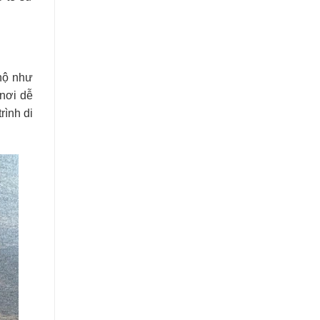
 hộ như
 nơi dễ
rình di