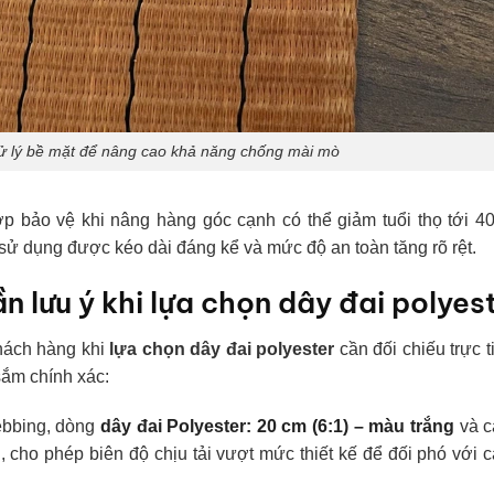
xử lý bề mặt để nâng cao khả năng chống mài mò
p bảo vệ khi nâng hàng góc cạnh có thể giảm tuổi thọ tới 4
 sử dụng được kéo dài đáng kể và mức độ an toàn tăng rõ rệt.
ần lưu ý khi lựa chọn dây đai polyes
khách hàng khi
lựa chọn dây đai polyester
cần đối chiếu trực t
sắm chính xác:
Webbing, dòng
dây đai Polyester: 20 cm (6:1) – màu trắng
và c
cho phép biên độ chịu tải vượt mức thiết kế để đối phó với c