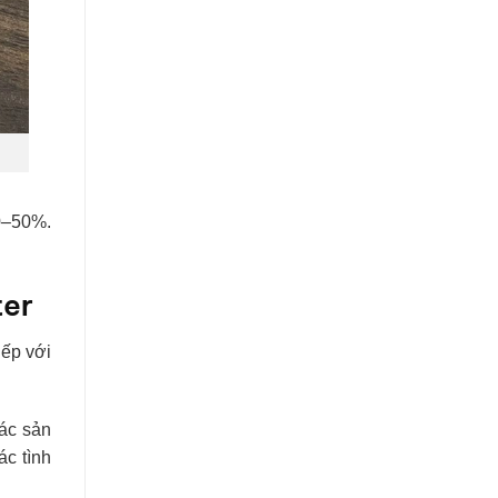
0–50%.
ter
iếp với
ác sản
ác tình