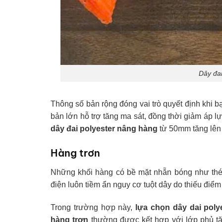
Dây đai
Thông số bản rộng đóng vai trò quyết định khi b
bản lớn hỗ trợ tăng ma sát, đồng thời giảm áp l
dây đai polyester nâng hàng
từ 50mm tăng lên 
Hàng trơn
Những khối hàng có bề mặt nhẵn bóng như thép
điện luôn tiềm ẩn nguy cơ tuột dây do thiếu điể
Trong trường hợp này,
lựa chọn dây dai poly
hàng trơn
thường được kết hợp với lớp phủ tă