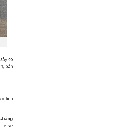
Dây có
ớn, bản
n tĩnh
 chằng
 tế sử