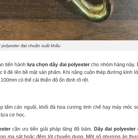
 polyester đạt chuẩn xuất khẩu
ạn tiến hành
lựa chọn dây đai polyester
cho nhóm hàng này. 
ực tì đè lên bề mặt sản phẩm. Khi nâng cuộn thép đường kính l
100mm có thể cải thiện độ ổn định rõ rệt.
 tấm cán nguội, khối đá hoa cương tinh chế hay máy móc sơ
m tựa cơ học.
ester
cần ưu tiên giải pháp tăng độ bám.
Dây đai polyester
ng ma sát hoặc đệm lót chuyên dụng. Một số phương án thực