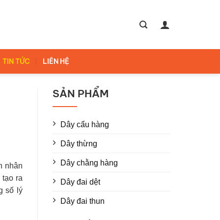
TIN TỨC
LIÊN HỆ
SẢN PHẨM
Dây cẩu hàng
Dây thừng
Dây chằng hàng
ên nhân
 tạo ra
Dây đai dệt
g số lý
Dây đai thun