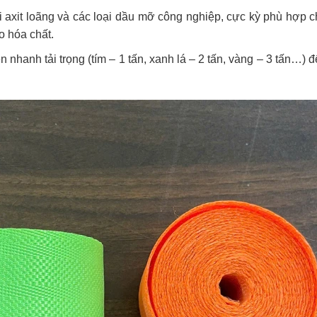
i axit loãng và các loại dầu mỡ công nghiệp, cực kỳ phù hợp 
o hóa chất.
nhanh tải trọng (tím – 1 tấn, xanh lá – 2 tấn, vàng – 3 tấn…) đ