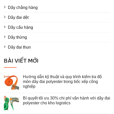
Dây chằng hàng
Dây đai dệt
Dây cẩu hàng
Dây thừng
Dây đai thun
BÀI VIẾT MỚI
Hướng dẫn kỹ thuật và quy trình kiểm tra độ
mòn dây đai polyester trong bốc xếp công
nghiệp
Không
có
Bí quyết tối ưu 30% chi phí vận hành với dây đai
bình
luận
polyester cho kho logistics
ở
Hướng
Không
dẫn
có