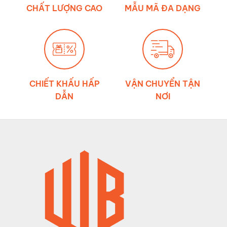
chằng
CHẤT LƯỢNG CAO
MẪU MÃ ĐA DẠNG
hàng
CHIẾT KHẤU HẤP
VẬN CHUYỂN TẬN
DẪN
NƠI