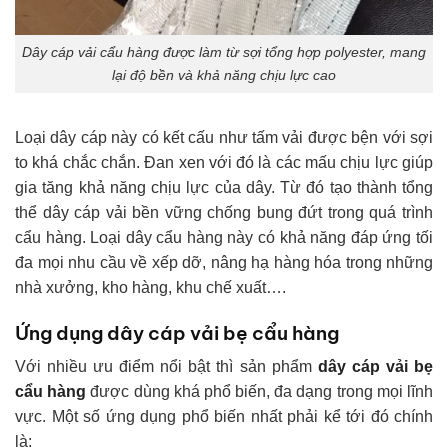
Dây cáp vải cẩu hàng được làm từ sợi tổng hợp polyester, mang
lại độ bền và khả năng chịu lực cao
Loại dây cáp này có kết cấu như tấm vải được bện với sợi
to khá chắc chắn. Đan xen với đó là các mấu chịu lực giúp
gia tăng khả năng chịu lực của dây. Từ đó tạo thành tổng
thể dây cáp vải bền vững chống bung đứt trong quá trình
cẩu hàng. Loại dây cẩu hàng này có khả năng đáp ứng tối
đa mọi nhu cầu về xếp dỡ, nâng hạ hàng hóa trong những
nhà xưởng, kho hàng, khu chế xuất….
Ứng dụng dây cáp vải bẹ cẩu hàng
Với nhiều ưu điểm nổi bật thì sản phẩm
dây cáp vải bẹ
cẩu hàng
được dùng khá phổ biến, đa dạng trong mọi lĩnh
vực. Một số ứng dụng phổ biến nhất phải kể tới đó chính
là: