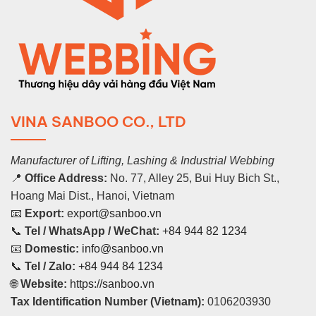
VINA SANBOO CO., LTD
Manufacturer of Lifting, Lashing & Industrial Webbing
📍
Office Address:
No. 77, Alley 25, Bui Huy Bich St.,
Hoang Mai Dist., Hanoi, Vietnam
📧
Export:
export@sanboo.vn
📞
Tel / WhatsApp / WeChat:
+84 944 82 1234
📧
Domestic:
info@sanboo.vn
📞
Tel / Zalo:
+84 944 84 1234
🌐
Website:
https://sanboo.vn
Tax Identification Number (Vietnam):
0106203930