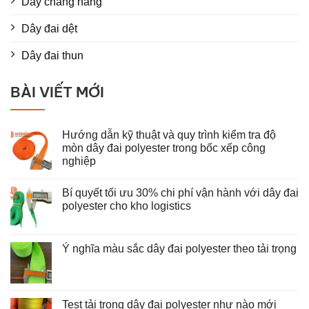
Dây chằng hàng
Dây đai dệt
Dây đai thun
BÀI VIẾT MỚI
Hướng dẫn kỹ thuật và quy trình kiểm tra độ
mòn dây đai polyester trong bốc xếp công
nghiệp
Không
có
Bí quyết tối ưu 30% chi phí vận hành với dây đai
bình
luận
polyester cho kho logistics
ở
Hướng
Không
dẫn
có
kỹ
bình
thuật
luận
Ý nghĩa màu sắc dây đai polyester theo tải trọng
và
ở
Không
quy
Bí
có
trình
quyết
bình
kiểm
tối
luận
tra
ưu
ở
độ
30%
Test tải trọng dây đai polyester như nào mới
Ý