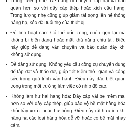
Trọng lượng nhẹ: Dễ dàng di chuyển, lắp đặt và bảo
quản hơn so với dây cáp thép hoặc xích cẩu hàng.
Trọng lượng nhẹ cũng giúp giảm tải trọng lên hệ thống
nâng hạ, kéo dài tuổi thọ của thiết bị.
Độ linh hoạt cao: Có thể uốn cong, cuộn gọn lại mà
không bị biến dạng hoặc mất khả năng chịu tải. Điều
này giúp dễ dàng vận chuyển và bảo quản dây khi
không sử dụng.
Dễ dàng sử dụng: Không yêu cầu công cụ chuyên dụng
để lắp đặt và tháo dỡ, giúp tiết kiệm thời gian và công
sức trong quá trình vận hành. Điều này đặc biệt quan
trọng trong môi trường làm việc có nhịp độ cao.
Không làm hư hại hàng hóa: Dây cáp vải bẹ mềm mại
hơn so với dây cáp thép, giúp bảo vệ bề mặt hàng hóa
khỏi trầy xước hoặc hư hỏng. Điều này rất hữu ích khi
nâng hạ các loại hàng hóa dễ vỡ hoặc có bề mặt nhạy
cảm.