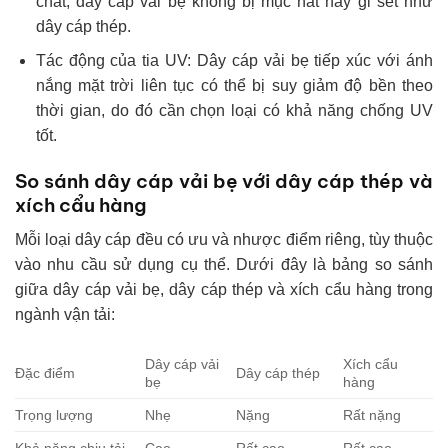
chất, dây cáp vải bẹ không bị mục nát hay gỉ sét như
dây cáp thép.
Tác động của tia UV: Dây cáp vải bẹ tiếp xúc với ánh
nắng mặt trời liên tục có thể bị suy giảm độ bền theo
thời gian, do đó cần chọn loại có khả năng chống UV
tốt.
So sánh dây cáp vải bẹ với dây cáp thép và
xích cẩu hàng
Mỗi loại dây cáp đều có ưu và nhược điểm riêng, tùy thuộc
vào nhu cầu sử dụng cụ thể. Dưới đây là bảng so sánh
giữa dây cáp vải bẹ, dây cáp thép và xích cẩu hàng trong
ngành vận tải:
Dây cáp vải
Xích cẩu
Đặc điểm
Dây cáp thép
bẹ
hàng
Trọng lượng
Nhẹ
Nặng
Rất nặng
Khả năng chịu tải
Cao
Rất cao
Rất cao