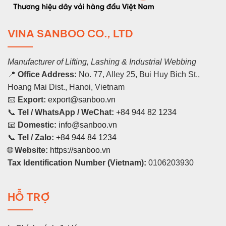
VINA SANBOO CO., LTD
Manufacturer of Lifting, Lashing & Industrial Webbing
📍
Office Address:
No. 77, Alley 25, Bui Huy Bich St.,
Hoang Mai Dist., Hanoi, Vietnam
📧
Export:
export@sanboo.vn
📞
Tel / WhatsApp / WeChat:
+84 944 82 1234
📧
Domestic:
info@sanboo.vn
📞
Tel / Zalo:
+84 944 84 1234
🌐
Website:
https://sanboo.vn
Tax Identification Number (Vietnam):
0106203930
HỖ TRỢ