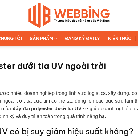
CHÚNG TÔI
SẢN PHẨM
ĐĂNG KÝ ĐẠI LÝ
KIẾN THỨC
ter dưới tia UV ngoài trời
ược nhiều doanh nghiệp trong lĩnh vực logistics, xây dựng, cơ
oài trời, tia cực tím có thể tác động lên cấu trúc sợi, làm t
ểm của
dây đai polyester dưới tia UV
sẽ giúp doanh nghiệp lự
h kỳ và duy trì an toàn trong quá trình nâng hạ.
UV có bị suy giảm hiệu suất không?