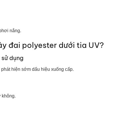
phơi nắng.
y đai polyester dưới tia UV?
i sử dụng
ể phát hiện sớm dấu hiệu xuống cấp.
 không.