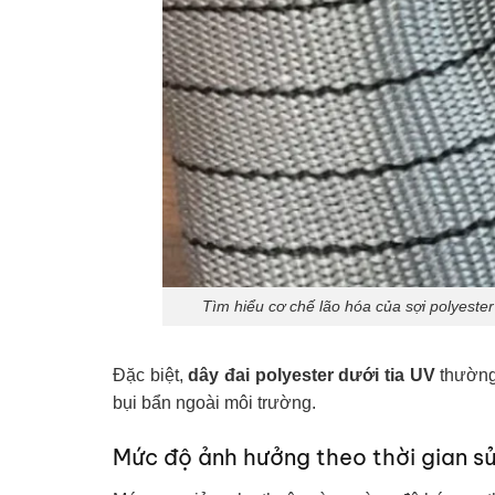
Tìm hiểu cơ chế lão hóa của sợi polyester
Đặc biệt,
dây đai polyester dưới tia UV
thường
bụi bẩn ngoài môi trường.
Mức độ ảnh hưởng theo thời gian s