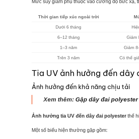
Mức suy giảm phụ thuộc vào cường độ bức xạ, th
Thời gian tiếp xúc ngoài trời
Mứ
Dưới 6 tháng
Hiệ
6–12 tháng
Giảm 
1–3 năm
Giảm 8
Trên 3 năm
Có thể gi
Tia UV ảnh hưởng đến dây đ
Ảnh hưởng đến khả năng chịu tải
Xem thêm:
Gập dây đai polyester
Ảnh hưởng tia UV đến dây đai polyester
thể h
Một số biểu hiện thường gặp gồm: