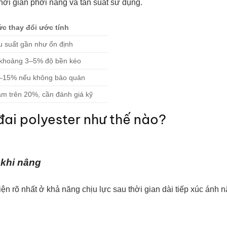
ời gian phơi nắng và tần suất sử dụng.
c thay đổi ước tính
u suất gần như ổn định
khoảng 3–5% độ bền kéo
–15% nếu không bảo quản
ảm trên 20%, cần đánh giá kỹ
ai polyester như thế nào?
 khi nâng
iện rõ nhất ở khả năng chịu lực sau thời gian dài tiếp xúc ánh n