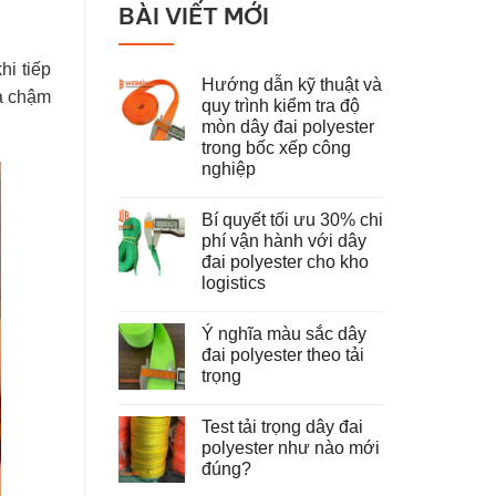
BÀI VIẾT MỚI
hi tiếp
Hướng dẫn kỹ thuật và
ra chậm
quy trình kiểm tra độ
mòn dây đai polyester
trong bốc xếp công
nghiệp
Không
có
Bí quyết tối ưu 30% chi
bình
luận
phí vận hành với dây
ở
đai polyester cho kho
Hướng
dẫn
logistics
kỹ
thuật
Không
và
có
Ý nghĩa màu sắc dây
quy
bình
trình
luận
đai polyester theo tải
ở
kiểm
trọng
Bí
tra
quyết
độ
Không
tối
mòn
có
ưu
dây
Test tải trọng dây đai
bình
30%
đai
luận
polyester như nào mới
chi
polyester
ở
phí
trong
đúng?
Ý
vận
bốc
nghĩa
hành
Không
xếp