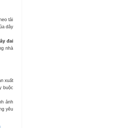
heo tải
của dây
dây đai
ng nhà
ản xuất
ây buộc
nh ảnh
ứng yêu