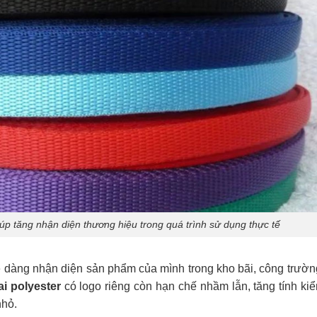
giúp tăng nhận diện thương hiệu trong quá trình sử dụng thực tế
ễ dàng nhận diện sản phẩm của mình trong kho bãi, công trườ
ai polyester
có logo riêng còn hạn chế nhầm lẫn, tăng tính ki
nhỏ.