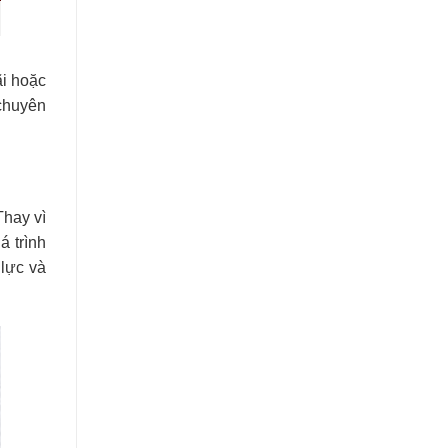
ãi hoặc
chuyên
Thay vì
á trình
lực và