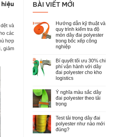
 hiệu
BÀI VIẾT MỚI
Hướng dẫn kỹ thuật và
 dệt và
quy trình kiểm tra độ
cho các
mòn dây đai polyester
trong bốc xếp công
phù hợp
nghiệp
i, giảm
Không
có
Bí quyết tối ưu 30% chi
bình
luận
phí vận hành với dây
ở
đai polyester cho kho
Hướng
dẫn
logistics
kỹ
thuật
Không
và
có
Ý nghĩa màu sắc dây
quy
bình
trình
luận
đai polyester theo tải
ở
kiểm
trọng
Bí
tra
quyết
độ
Không
tối
mòn
có
ưu
dây
Test tải trọng dây đai
bình
30%
đai
luận
polyester như nào mới
chi
polyester
ở
phí
trong
đúng?
Ý
vận
bốc
nghĩa
hành
Không
xếp