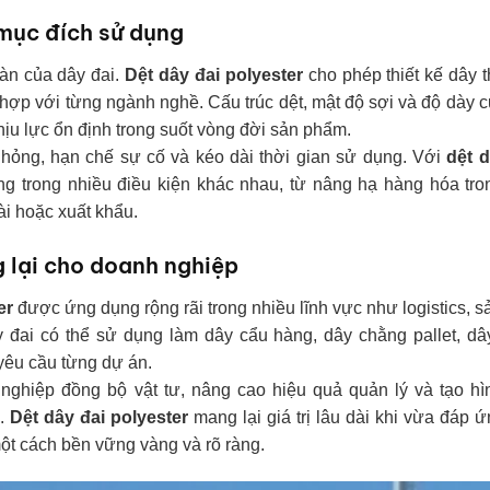
 mục đích sử dụng
oàn của dây đai.
Dệt dây đai polyester
cho phép thiết kế dây t
ù hợp với từng ngành nghề. Cấu trúc dệt, mật độ sợi và độ dày 
ịu lực ổn định trong suốt vòng đời sản phẩm.
 hỏng, hạn chế sự cố và kéo dài thời gian sử dụng. Với
d
ệt 
ng trong nhiều điều kiện khác nhau, từ nâng hạ hàng hóa tro
i hoặc xuất khẩu.
g lại cho doanh nghiệp
er
được ứng dụng rộng rãi trong nhiều lĩnh vực như logistics, s
y đai có thể sử dụng làm dây cẩu hàng, dây chằng pallet, d
 yêu cầu từng dự án.
nghiệp đồng bộ vật tư, nâng cao hiệu quả quản lý và tạo hì
h.
Dệt dây đai polyester
mang lại giá trị lâu dài khi vừa đáp 
ột cách bền vững vàng và rõ ràng.