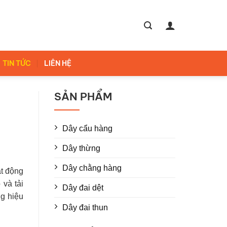
TIN TỨC
LIÊN HỆ
SẢN PHẨM
Dây cẩu hàng
Dây thừng
Dây chằng hàng
ạt động
 và tải
Dây đai dệt
ng hiệu
Dây đai thun