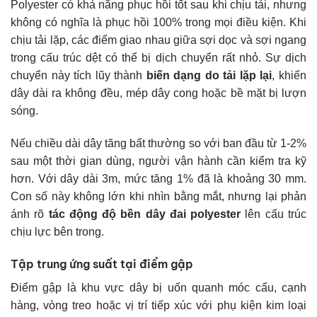
Polyester có khả năng phục hồi tốt sau khi chịu tải, nhưng
không có nghĩa là phục hồi 100% trong mọi điều kiện. Khi
chịu tải lặp, các điểm giao nhau giữa sợi dọc và sợi ngang
trong cấu trúc dệt có thể bị dịch chuyển rất nhỏ. Sự dịch
chuyển này tích lũy thành
biến dạng do tải lặp lại
, khiến
dây dài ra không đều, mép dây cong hoặc bề mặt bị lượn
sóng.
Nếu chiều dài dây tăng bất thường so với ban đầu từ 1-2%
sau một thời gian dùng, người vận hành cần kiểm tra kỹ
hơn. Với dây dài 3m, mức tăng 1% đã là khoảng 30 mm.
Con số này không lớn khi nhìn bằng mắt, nhưng lại phản
ánh rõ
tác động độ bền dây đai polyester
lên cấu trúc
chịu lực bên trong.
Tập trung ứng suất tại điểm gập
Điểm gập là khu vực dây bị uốn quanh móc cẩu, cạnh
hàng, vòng treo hoặc vị trí tiếp xúc với phụ kiện kim loại