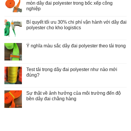
mòn dây đai polyester trong bốc xếp công
nghiệp
Không
có
Bí quyết tối ưu 30% chi phí vận hành với dây đai
bình
luận
polyester cho kho logistics
ở
Hướng
Không
dẫn
có
kỹ
bình
thuật
luận
Ý nghĩa màu sắc dây đai polyester theo tải trọng
và
ở
Không
quy
Bí
có
trình
quyết
bình
kiểm
tối
luận
tra
ưu
ở
độ
30%
Test tải trọng dây đai polyester như nào mới
Ý
mòn
chi
nghĩa
đúng?
dây
phí
màu
đai
vận
Không
sắc
polyester
hành
có
dây
trong
với
bình
đai
bốc
dây
luận
Sự thật về ảnh hưởng của môi trường đến độ
polyester
xếp
đai
ở
theo
công
polyester
bền dây đai chằng hàng
Test
tải
nghiệp
cho
tải
trọng
Không
kho
trọng
có
logistics
dây
bình
đai
luận
polyester
ở
như
Sự
nào
thật
mới
về