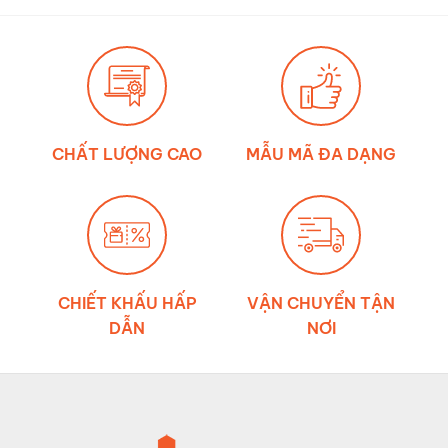
đúng?
ảnh
hưởng
của
môi
trường
đến
độ
bền
dây
đai
chằng
CHẤT LƯỢNG CAO
MẪU MÃ ĐA DẠNG
hàng
CHIẾT KHẤU HẤP
VẬN CHUYỂN TẬN
DẪN
NƠI