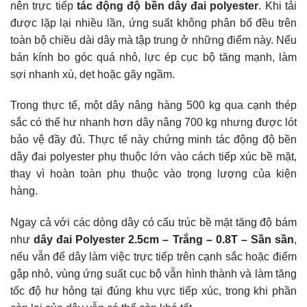
nên trực tiếp
tác động độ bền dây đai polyester
. Khi tải
được lặp lại nhiều lần, ứng suất không phân bố đều trên
toàn bộ chiều dài dây mà tập trung ở những điểm này. Nếu
bán kính bo góc quá nhỏ, lực ép cục bộ tăng mạnh, làm
sợi nhanh xù, dẹt hoặc gãy ngầm.
Trong thực tế, một dây nâng hàng 500 kg qua cạnh thép
sắc có thể hư nhanh hơn dây nâng 700 kg nhưng được lót
bảo vệ đầy đủ. Thực tế này chứng minh tác động độ bền
dây đai polyester phụ thuộc lớn vào cách tiếp xúc bề mặt,
thay vì hoàn toàn phụ thuộc vào trọng lượng của kiện
hàng.
Ngay cả với các dòng dây có cấu trúc bề mặt tăng độ bám
như
dây đai Polyester 2.5cm – Trắng – 0.8T – Sần sần
,
nếu vẫn để dây làm việc trực tiếp trên cạnh sắc hoặc điểm
gập nhỏ, vùng ứng suất cục bộ vẫn hình thành và làm tăng
tốc độ hư hỏng tại đúng khu vực tiếp xúc, trong khi phần