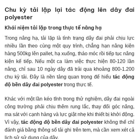
Chu kỳ tải lặp lại tác động lên dây đai
polyester
Khái niệm tải lặp trong thực tế nâng hạ
Trong nâng hạ, tải lặp là tình trạng dây đai phải chịu lực
nhiều lần theo cùng một quy trình, chẳng hạn nâng kiện
hàng 500kg lên pallet, hạ xuống, tháo móc rồi tiếp tục nâng
kiện kế tiếp. Nếu một ca làm việc thực hiện 80-120 lần
nâng, chỉ sau 10 ngày dây đã trải qua khoảng 800-1.200
chu kỳ tải. Đây là nền tảng quan trọng để hiểu
tác động
độ bền dây đai polyester
trong thực tế.
Khác với một lần kéo tĩnh trong thử nghiệm, dây đai ngoài
công trường phải chịu thêm rung lắc, thay đổi góc nâng,
ma sát với cạnh hàng và lực giật nhẹ khi thiết bị khởi động.
Vì vậy,
tác động độ bền dây đai polyester
không thể chỉ
đánh giá bằng thông số tải ghi trên tem, mà cần xem xét cả
lịch sử sử dụng của dây.