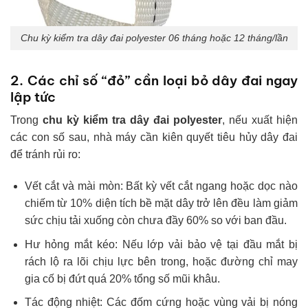
Chu kỳ kiểm tra dây đai polyester 06 tháng hoặc 12 tháng/lần
2. Các chỉ số “đỏ” cần loại bỏ dây đai ngay
lập tức
Trong
chu kỳ kiểm tra dây đai polyester
, nếu xuất hiện
các con số sau, nhà máy cần kiên quyết tiêu hủy dây đai
để tránh rủi ro:
Vết cắt và mài mòn: Bất kỳ vết cắt ngang hoặc dọc nào
chiếm từ 10% diện tích bề mặt dây trở lên đều làm giảm
sức chịu tải xuống còn chưa đầy 60% so với ban đầu.
Hư hỏng mắt kéo: Nếu lớp vải bảo vệ tại đầu mắt bị
rách lộ ra lõi chịu lực bên trong, hoặc đường chỉ may
gia cố bị đứt quá 20% tổng số mũi khâu.
Tác động nhiệt: Các đốm cứng hoặc vùng vải bị nóng