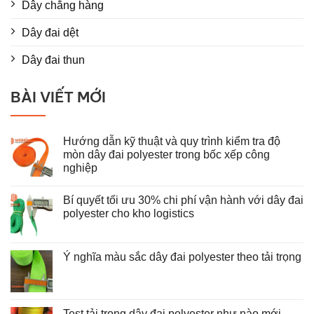
Dây chằng hàng
Dây đai dệt
Dây đai thun
BÀI VIẾT MỚI
Hướng dẫn kỹ thuật và quy trình kiểm tra độ
mòn dây đai polyester trong bốc xếp công
nghiệp
Không
có
Bí quyết tối ưu 30% chi phí vận hành với dây đai
bình
luận
polyester cho kho logistics
ở
Hướng
Không
dẫn
có
kỹ
bình
thuật
luận
Ý nghĩa màu sắc dây đai polyester theo tải trọng
và
ở
Không
quy
Bí
có
trình
quyết
bình
kiểm
tối
luận
tra
ưu
ở
độ
30%
Test tải trọng dây đai polyester như nào mới