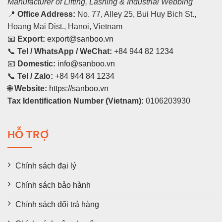
Manufacturer of Lifting, Lashing & Industrial Webbing
📍
Office Address:
No. 77, Alley 25, Bui Huy Bich St.,
Hoang Mai Dist., Hanoi, Vietnam
📧
Export:
export@sanboo.vn
📞
Tel / WhatsApp / WeChat:
+84 944 82 1234
📧
Domestic:
info@sanboo.vn
📞
Tel / Zalo:
+84 944 84 1234
🌐
Website:
https://sanboo.vn
Tax Identification Number (Vietnam):
0106203930
HỖ TRỢ
Chính sách đại lý
Chính sách bảo hành
Chính sách đổi trả hàng