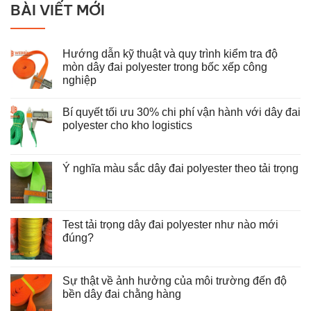
BÀI VIẾT MỚI
Hướng dẫn kỹ thuật và quy trình kiểm tra độ
mòn dây đai polyester trong bốc xếp công
nghiệp
Không
có
Bí quyết tối ưu 30% chi phí vận hành với dây đai
bình
luận
polyester cho kho logistics
ở
Hướng
Không
dẫn
có
kỹ
bình
thuật
luận
Ý nghĩa màu sắc dây đai polyester theo tải trọng
và
ở
Không
quy
Bí
có
trình
quyết
bình
kiểm
tối
luận
tra
ưu
ở
độ
30%
Test tải trọng dây đai polyester như nào mới
Ý
mòn
chi
nghĩa
đúng?
dây
phí
màu
đai
vận
Không
sắc
polyester
hành
có
dây
trong
với
bình
đai
bốc
dây
luận
Sự thật về ảnh hưởng của môi trường đến độ
polyester
xếp
đai
ở
theo
công
polyester
bền dây đai chằng hàng
Test
tải
nghiệp
cho
tải
trọng
Không
kho