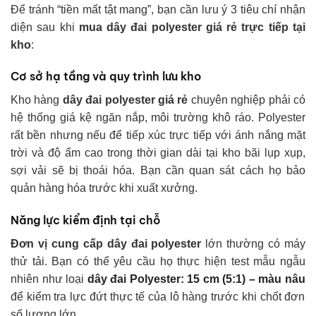
Để tránh “tiền mất tật mang”, bạn cần lưu ý 3 tiêu chí nhận
diện sau khi
mua dây đai polyester giá rẻ trực tiếp tại
kho
:
Cơ sở hạ tầng và quy trình lưu kho
Kho hàng
dây đai polyester giá rẻ
chuyên nghiệp phải có
hệ thống giá kệ ngăn nắp, môi trường khô ráo. Polyester
rất bền nhưng nếu để tiếp xúc trực tiếp với ánh nắng mặt
trời và độ ẩm cao trong thời gian dài tại kho bãi lụp xụp,
sợi vải sẽ bị thoái hóa. Bạn cần quan sát cách họ bảo
quản hàng hóa trước khi xuất xưởng.
Năng lực kiểm định tại chỗ
Đơn vị cung cấp dây đai polyester
lớn thường có máy
thử tải. Bạn có thể yêu cầu họ thực hiện test mẫu ngẫu
nhiên như loại
dây đai Polyester: 15 cm (5:1) – màu nâu
để kiểm tra lực đứt thực tế của lô hàng trước khi chốt đơn
số lượng lớn.