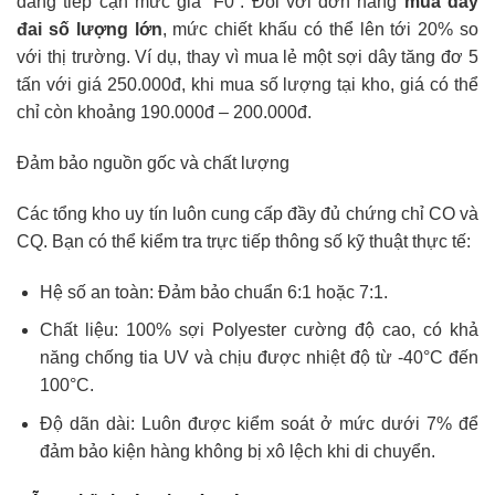
đang tiếp cận mức giá “F0”. Đối với đơn hàng
mua dây
đai số lượng lớn
, mức chiết khấu có thể lên tới 20% so
với thị trường. Ví dụ, thay vì mua lẻ một sợi dây tăng đơ 5
tấn với giá 250.000đ, khi mua số lượng tại kho, giá có thể
chỉ còn khoảng 190.000đ – 200.000đ.
Đảm bảo nguồn gốc và chất lượng
Các tổng kho uy tín luôn cung cấp đầy đủ chứng chỉ CO và
CQ. Bạn có thể kiểm tra trực tiếp thông số kỹ thuật thực tế:
Hệ số an toàn: Đảm bảo chuẩn 6:1 hoặc 7:1.
Chất liệu: 100% sợi Polyester cường độ cao, có khả
năng chống tia UV và chịu được nhiệt độ từ -40°C đến
100°C.
Độ dãn dài: Luôn được kiểm soát ở mức dưới 7% để
đảm bảo kiện hàng không bị xô lệch khi di chuyển.