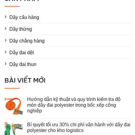
Dây cẩu hàng
Dây thừng
Dây chằng hàng
Dây đai dệt
Dây đai thun
BÀI VIẾT MỚI
Hướng dẫn kỹ thuật và quy trình kiểm tra độ
mòn dây đai polyester trong bốc xếp công
nghiệp
Không
có
Bí quyết tối ưu 30% chi phí vận hành với dây đai
bình
luận
polyester cho kho logistics
ở