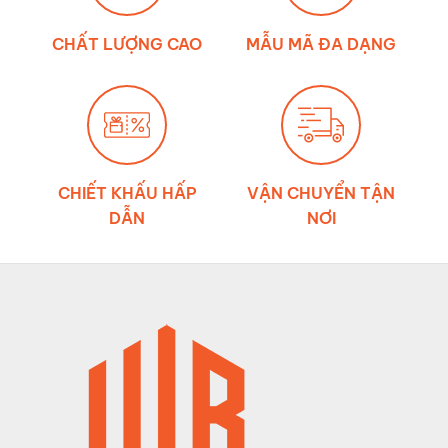
dây
đai
chằng
CHẤT LƯỢNG CAO
MẪU MÃ ĐA DẠNG
hàng
CHIẾT KHẤU HẤP
VẬN CHUYỂN TẬN
DẪN
NƠI