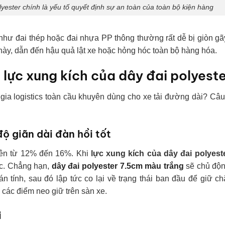
yester chính là yếu tố quyết định sự an toàn của toàn bộ kiện hàng
như đai thép hoặc đai nhựa PP thông thường rất dễ bị giòn g
 này, dẫn đến hậu quả lật xe hoặc hỏng hóc toàn bộ hàng hóa.
u lực xung kích của dây đai polyest
ia logistics toàn cầu khuyên dùng cho xe tải đường dài? Câu 
ộ giãn dài đàn hồi tốt
hiên từ 12% đến 16%. Khi
lực xung kích của dây đai polyest
xóc. Chẳng hạn,
dây đai polyester 7.5cm màu trắng
sẽ chủ độn
án tính, sau đó lập tức co lại về trạng thái ban đầu để giữ ch
 các điểm neo giữ trên sàn xe.
i