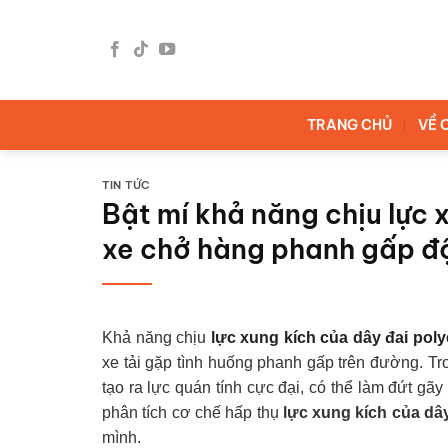
Bỏ
qua
nội
dung
TRANG CHỦ
VỀ 
TIN TỨC
Bật mí khả năng chịu lực 
xe chở hàng phanh gấp đ
Khả năng chịu
lực xung kích của dây đai poly
xe tải gặp tình huống phanh gấp trên đường. Tr
tạo ra lực quán tính cực đại, có thể làm đứt g
phân tích cơ chế hấp thụ
lực xung kích của dây
mình.