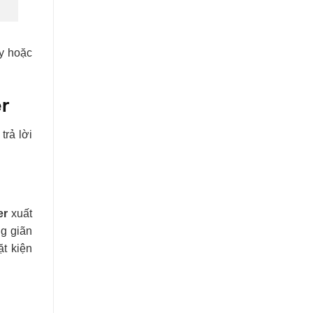
ãy hoặc
er
trả lời
er
xuất
g giãn
ặt kiện