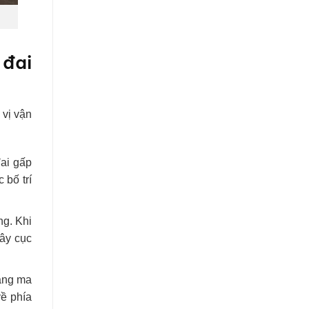
 đai
 vị vận
đai gấp
 bố trí
ng. Khi
dây cục
tăng ma
về phía