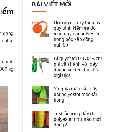
BÀI VIẾT MỚI
hiểm
Hướng dẫn kỹ thuật và
quy trình kiểm tra độ
ột dạng
mòn dây đai polyester
trong bốc xếp công
ại phát
nghiệp
Không
có
Bí quyết tối ưu 30% chi
bình
a chính
luận
phí vận hành với dây
ở
.000 kg
đai polyester cho kho
Hướng
dẫn
logistics
kỹ
thuật
Không
và
có
Ý nghĩa màu sắc dây
quy
bình
trình
luận
đai polyester theo tải
ở
kiểm
trọng
Bí
tra
quyết
độ
Không
tối
mòn
có
ưu
dây
Test tải trọng dây đai
bình
30%
đai
luận
polyester như nào mới
chi
polyester
ở
phí
trong
đúng?
Ý
vận
bốc
nghĩa
hành
Không
xếp