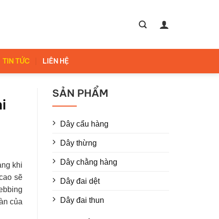
TIN TỨC
LIÊN HỆ
SẢN PHẨM
i
Dây cẩu hàng
Dây thừng
Dây chằng hàng
àng khi
 cao sẽ
Dây đai dệt
Webbing
Dây đai thun
oàn của