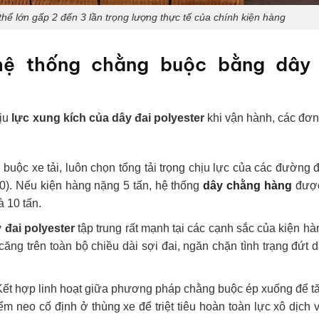
thể lớn gấp 2 đến 3 lần trọng lượng thực tế của chính kiện hàng
 hệ thống chằng buộc bằng dây
hịu
lực xung kích của dây đai polyester
khi vận hành, các đơn
 buộc xe tải, luôn chọn tổng tải trọng chịu lực của các đường 
2.0). Nếu kiện hàng nặng 5 tấn, hệ thống
dây chằng hàng
được
à 10 tấn.
 đai polyester
tập trung rất mạnh tại các cạnh sắc của kiện hà
ăng trên toàn bộ chiều dài sợi đai, ngăn chặn tình trạng đứt 
Kết hợp linh hoạt giữa phương pháp chằng buộc ép xuống để 
ểm neo cố định ở thùng xe để triệt tiêu hoàn toàn lực xô dịch 