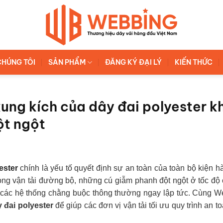
CHÚNG TÔI
SẢN PHẨM
ĐĂNG KÝ ĐẠI LÝ
KIẾN THỨC
xung kích của dây đai polyester kh
ột ngột
ester
chính là yếu tố quyết định sự an toàn của toàn bộ kiện h
ong vận tải đường bộ, những cú giẫm phanh đột ngột ở tốc độ
ãy các hệ thống chằng buộc thông thường ngay lập tức. Cùng 
 đai polyester
để giúp các đơn vị vận tải tối ưu quy trình an t