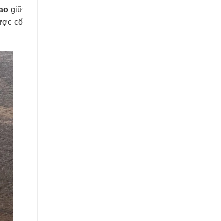
cao
giữ
ược cố