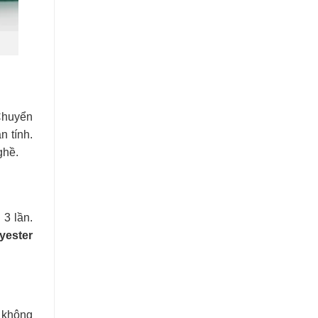
 Chuyển
n tính.
ghề.
3 lần.
yester
n không