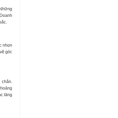
. Những
 Doanh
sắc.
ắc nhọn
 vệ góc
 chắn.
 khoảng
ác tăng