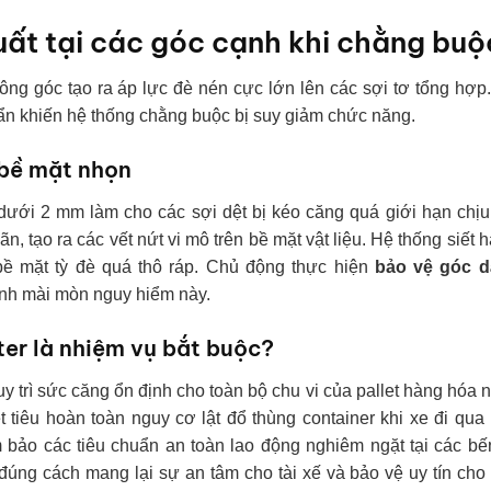
uất tại các góc cạnh khi chằng buộ
ng góc tạo ra áp lực đè nén cực lớn lên các sợi tơ tổng hợp
 ẩn khiến hệ thống chằng buộc bị suy giảm chức năng.
 bề mặt nhọn
dưới 2 mm làm cho các sợi dệt bị kéo căng quá giới hạn chị
ãn, tạo ra các vết nứt vi mô trên bề mặt vật liệu. Hệ thống siết 
ề mặt tỳ đè quá thô ráp. Chủ động thực hiện
bảo vệ góc d
ình mài mòn nguy hiểm này.
ter là nhiệm vụ bắt buộc?
uy trì sức căng ổn định cho toàn bộ chu vi của pallet hàng hóa 
ệt tiêu hoàn toàn nguy cơ lật đổ thùng container khi xe đi qu
 bảo các tiêu chuẩn an toàn lao động nghiêm ngặt tại các bế
 đúng cách mang lại sự an tâm cho tài xế và bảo vệ uy tín cho