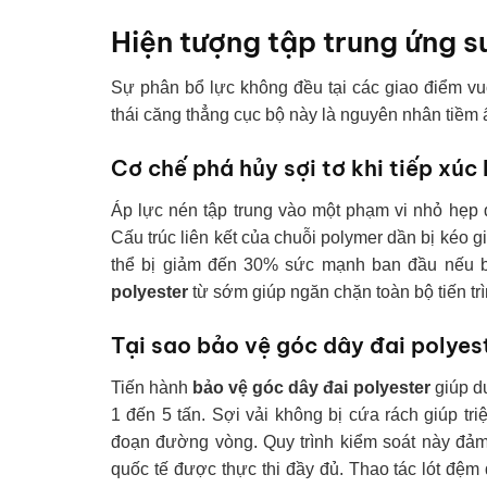
Hiện tượng tập trung ứng s
Sự phân bổ lực không đều tại các giao điểm vuô
thái căng thẳng cục bộ này là nguyên nhân tiềm
Cơ chế phá hủy sợi tơ khi tiếp xúc
Áp lực nén tập trung vào một phạm vi nhỏ hẹp 
Cấu trúc liên kết của chuỗi polymer dần bị kéo gi
thể bị giảm đến 30% sức mạnh ban đầu nếu b
polyester
từ sớm giúp ngăn chặn toàn bộ tiến tr
Tại sao bảo vệ góc dây đai polyes
Tiến hành
bảo vệ góc dây đai polyester
giúp d
1 đến 5 tấn. Sợi vải không bị cứa rách giúp tri
đoạn đường vòng. Quy trình kiểm soát này đảm
quốc tế được thực thi đầy đủ. Thao tác lót đệm