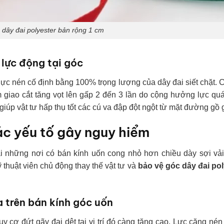
 dây đai polyester bản rộng 1 cm
 lực động tại góc
t lực nén cố định bằng 100% trọng lượng của dây đai siết chặt.
 giao cắt tăng vọt lên gấp 2 đến 3 lần do cộng hưởng lực quá
giúp vật tư hấp thụ tốt các cú va đập đột ngột từ mặt đường gồ 
ác yếu tố gây nguy hiểm
i những nơi có bán kính uốn cong nhỏ hơn chiều dày sợi vải 
 thuật viên chủ động thay thế vật tư và
bảo vệ góc dây đai pol
 trên bán kính góc uốn
y cơ đứt gãy đai dệt tại vị trí đó càng tăng cao. Lực căng né