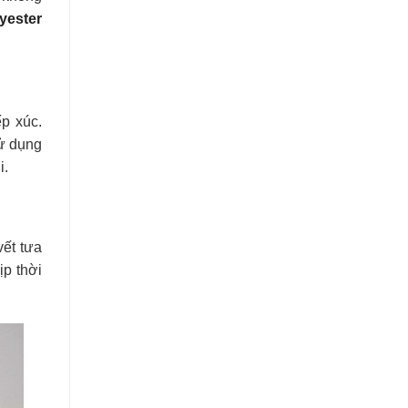
yester
ếp xúc.
Sử dụng
i.
vết tưa
ịp thời