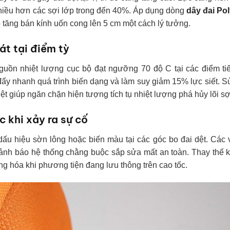
 nhiều hơn các sợi lớp trong đến 40%. Áp dụng dòng
dây đai Pol
tăng bán kính uốn cong lên 5 cm một cách lý tưởng.
át tại điểm tỳ
nguồn nhiệt lượng cục bộ đạt ngưỡng 70 độ C tại các điểm ti
ẩy nhanh quá trình biến dạng và làm suy giảm 15% lực siết. 
ệt giúp ngăn chặn hiện tượng tích tụ nhiệt lượng phá hủy lõi sợ
c khi xảy ra sự cố
ấu hiệu sờn lông hoặc biến màu tại các góc bo đai dệt. Các 
ảnh báo hệ thống chằng buộc sắp sửa mất an toàn. Thay thế k
ng hóa khi phương tiện đang lưu thông trên cao tốc.