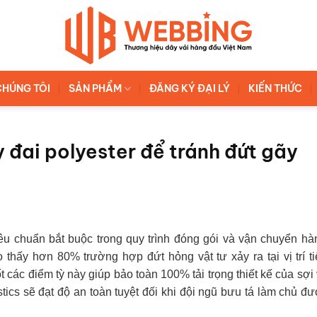
CHÚNG TÔI
SẢN PHẨM
ĐĂNG KÝ ĐẠI LÝ
KIẾN THỨC
 đai polyester để tránh đứt gãy
iêu chuẩn bắt buộc trong quy trình đóng gói và vận chuyển h
thấy hơn 80% trường hợp đứt hỏng vật tư xảy ra tại vị trí t
 các điểm tỳ này giúp bảo toàn 100% tải trọng thiết kế của sợi 
stics sẽ đạt độ an toàn tuyệt đối khi đội ngũ bưu tá làm chủ đ