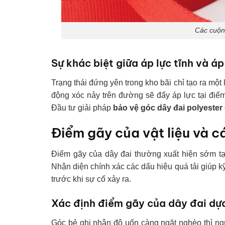
Các cuộn
Sự khác biệt giữa áp lực tĩnh và áp
Trạng thái đứng yên trong kho bãi chỉ tạo ra mộ
động xóc nảy trên đường sẽ đẩy áp lực tại điểm
Đầu tư giải pháp
bảo vệ góc dây đai polyester
Điểm gãy của vật liệu và c
Điểm gãy của dây đai thường xuất hiện sớm tạ
Nhận diện chính xác các dấu hiệu quá tải giúp kỹ
trước khi sự cố xảy ra.
Xác định điểm gãy của dây đai dựa
Góc bẻ ghi nhận độ uốn càng ngặt nghèo thì ngu