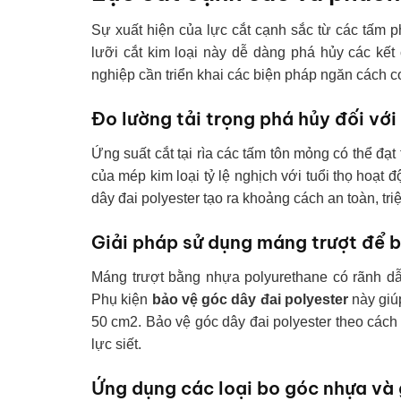
Sự xuất hiện của lực cắt cạnh sắc từ các tấm p
lưỡi cắt kim loại này dễ dàng phá hủy các kế
nghiệp cần triển khai các biện pháp ngăn cách c
Đo lường tải trọng phá hủy đối với
Ứng suất cắt tại rìa các tấm tôn mỏng có thể đ
của mép kim loại tỷ lệ nghịch với tuổi thọ hoạt
dây đai polyester tạo ra khoảng cách an toàn, triệ
Giải pháp sử dụng máng trượt để b
Máng trượt bằng nhựa polyurethane có rãnh dẫ
Phụ kiện
bảo vệ góc dây đai polyester
này giúp
50 cm2. Bảo vệ góc dây đai polyester theo cách n
lực siết.
Ứng dụng các loại bo góc nhựa và