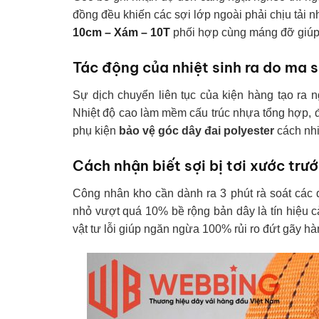
đồng đều khiến các sợi lớp ngoài phải chịu tải
10cm – Xám – 10T
phối hợp cùng máng đỡ giúp 
Tác động của nhiệt sinh ra do ma s
Sự dịch chuyển liên tục của kiện hàng tạo ra 
Nhiệt độ cao làm mềm cấu trúc nhựa tổng hợp, đ
phụ kiện
bảo vệ góc dây đai polyester
cách nhi
Cách nhận biết sợi bị tơi xước trướ
Công nhân kho cần dành ra 3 phút rà soát các d
nhỏ vượt quá 10% bề rộng bản dây là tín hiệu c
vật tư lỗi giúp ngăn ngừa 100% rủi ro đứt gãy hà