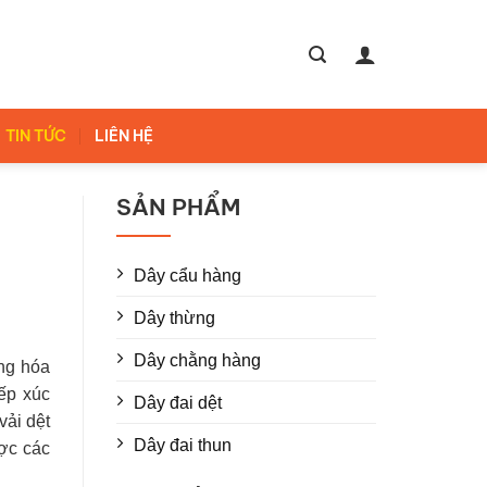
TIN TỨC
LIÊN HỆ
SẢN PHẨM
Dây cẩu hàng
Dây thừng
Dây chằng hàng
àng hóa
iếp xúc
Dây đai dệt
vải dệt
Dây đai thun
ược các