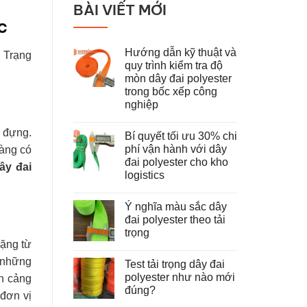
BÀI VIẾT MỚI
c
Hướng dẫn kỹ thuật và
. Trạng
quy trình kiểm tra độ
mòn dây đai polyester
trong bốc xếp công
nghiệp
Không
có
u đựng.
Bí quyết tối ưu 30% chi
bình
luận
phí vận hành với dây
hàng có
ở
đai polyester cho kho
Hướng
ây đai
dẫn
logistics
kỹ
thuật
Không
và
có
Ý nghĩa màu sắc dây
quy
bình
trình
luận
đai polyester theo tải
ở
kiểm
trọng
Bí
tra
quyết
nặng từ
độ
Không
tối
mòn
có
a những
ưu
dây
Test tải trọng dây đai
bình
30%
đai
luận
polyester như nào mới
n cảng
chi
polyester
ở
phí
trong
đúng?
Ý
 đơn vị
vận
bốc
nghĩa
hành
Không
xếp