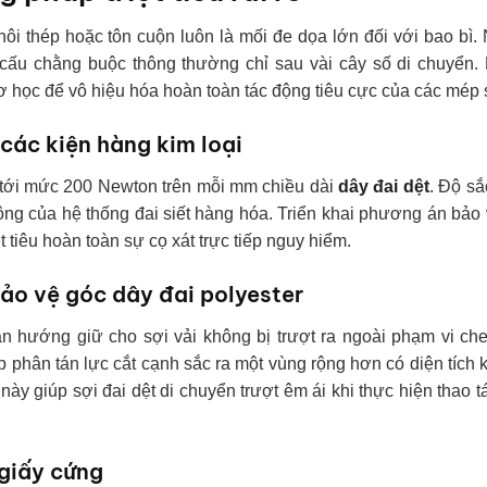
hôi thép hoặc tôn cuộn luôn là mối đe dọa lớn đối với bao bì
t cấu chằng buộc thông thường chỉ sau vài cây số di chuyển.
ơ học để vô hiệu hóa hoàn toàn tác động tiêu cực của các mép 
 các kiện hàng kim loại
ạt tới mức 200 Newton trên mỗi mm chiều dài
dây đai dệt
. Độ s
 động của hệ thống đai siết hàng hóa. Triển khai phương án bảo
t tiêu hoàn toàn sự cọ xát trực tiếp nguy hiểm.
ảo vệ góc dây đai polyester
n hướng giữ cho sợi vải không bị trượt ra ngoài phạm vi che
 phân tán lực cắt cạnh sắc ra một vùng rộng hơn có diện tích
ày giúp sợi đai dệt di chuyển trượt êm ái khi thực hiện thao t
 giấy cứng