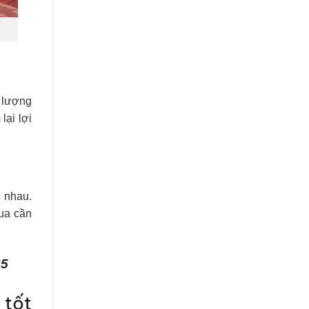
ố lượng
lại lợi
 nhau.
mua cần
25
 tốt