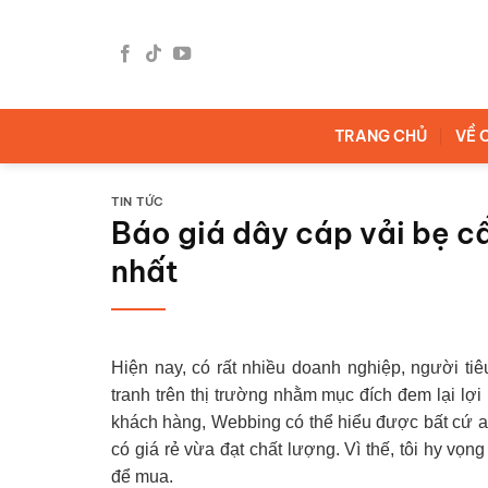
Bỏ
qua
nội
dung
TRANG CHỦ
VỀ 
TIN TỨC
Báo giá dây cáp vải bẹ c
nhất
Hiện nay, có rất nhiều doanh nghiệp, người ti
tranh trên thị trường nhằm mục đích đem lại l
khách hàng, Webbing có thể hiểu được bất cứ 
có giá rẻ vừa đạt chất lượng. Vì thế, tôi hy vọn
để mua.