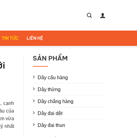
TIN TỨC
LIÊN HỆ
SẢN PHẨM
ới
Dây cẩu hàng
Dây thừng
Dây chằng hàng
ẻ, cạnh
cầu của
Dây đai dệt
ẩm vừa
Dây đai thun
lý nhất