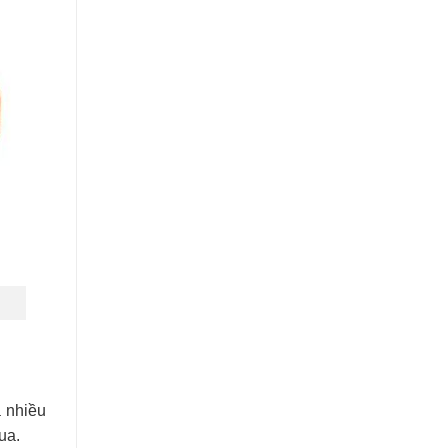
á nhiều
ua.