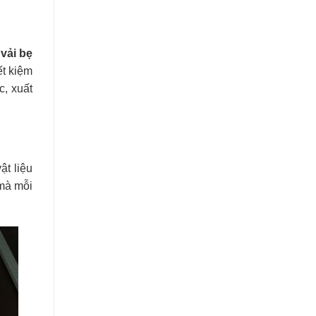
vải bẹ
ết kiệm
c, xuất
ật liệu
 mà mỗi