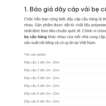
1. Báo giá dây cáp vải bẹ 
Chắc hẳn bạn cũng biết, dây cáp cẩu hàng là th
nhau. Sản phẩm được dệt từ chất liệu polyester
nhất định theo tiêu chuẩn quốc tế. Chính vì ch
bẹ cẩu hàng
khác nhau của mỗi nhà cung cấp. 
sản xuất nổi tiếng và có uy tín tại Việt Nam.
Tên sản phẩm
Dây cẩu 1 tấn 2m -10m
Dây cẩu 2 tấn 2m -12m
Dây cẩu 3 tấn 2m -12m
Dây cẩu 4 tấn 2m -12m
Dây cẩu 5 tấn 2m -12m
Dây cẩu 6 tấn 3m -12m