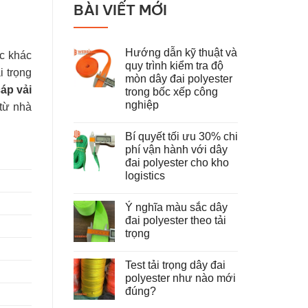
BÀI VIẾT MỚI
Hướng dẫn kỹ thuật và
ệc khác
quy trình kiểm tra độ
i trọng
mòn dây đai polyester
áp vải
trong bốc xếp công
nghiệp
từ nhà
Không
có
Bí quyết tối ưu 30% chi
bình
luận
phí vận hành với dây
ở
đai polyester cho kho
Hướng
dẫn
logistics
kỹ
thuật
Không
và
có
Ý nghĩa màu sắc dây
quy
bình
trình
luận
đai polyester theo tải
ở
kiểm
trọng
Bí
tra
quyết
độ
Không
tối
mòn
có
ưu
dây
Test tải trọng dây đai
bình
30%
đai
luận
polyester như nào mới
chi
polyester
ở
phí
trong
đúng?
Ý
vận
bốc
nghĩa
hành
Không
xếp