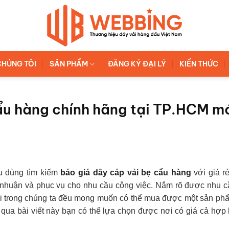
CHÚNG TÔI
SẢN PHẨM
ĐĂNG KÝ ĐẠI LÝ
KIẾN THỨC
ẩu hàng chính hãng tại TP.HCM m
êu dùng tìm kiếm
báo giá dây cáp vải bẹ cẩu hàng
với giá r
ợi nhuận và phục vụ cho nhu cầu công việc. Nắm rõ được nhu 
ai trong chúng ta đều mong muốn có thể mua được một sản ph
g qua bài viết này bạn có thể lựa chọn được nơi có giá cả hợp 