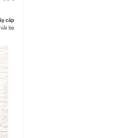
ây cáp
 vải bẹ