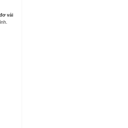
đơ vải
ình.