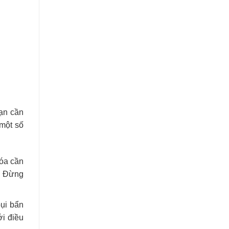
bạn cần
một số
hóa cần
u. Đừng
bụi bẩn
ới điều