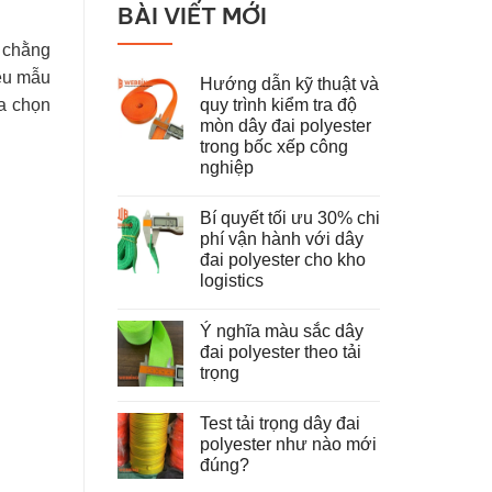
BÀI VIẾT MỚI
 chằng
iều mẫu
Hướng dẫn kỹ thuật và
quy trình kiểm tra độ
a chọn
mòn dây đai polyester
trong bốc xếp công
nghiệp
Không
có
Bí quyết tối ưu 30% chi
bình
luận
phí vận hành với dây
ở
đai polyester cho kho
Hướng
dẫn
logistics
kỹ
thuật
Không
và
có
Ý nghĩa màu sắc dây
quy
bình
trình
luận
đai polyester theo tải
ở
kiểm
trọng
Bí
tra
quyết
độ
Không
tối
mòn
có
ưu
dây
Test tải trọng dây đai
bình
30%
đai
luận
polyester như nào mới
chi
polyester
ở
phí
trong
đúng?
Ý
vận
bốc
nghĩa
hành
Không
xếp