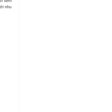
cần xem
với nhu