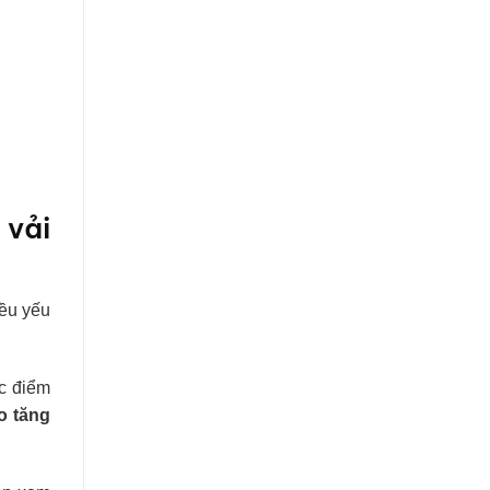
 vải
iều yếu
ặc điểm
o tăng