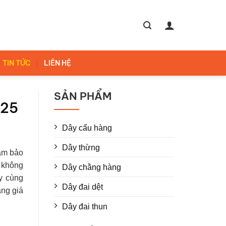
TIN TỨC
LIÊN HỆ
SẢN PHẨM
025
Dây cẩu hàng
Dây thừng
ảm bảo
á không
Dây chằng hàng
y cùng
Dây đai dệt
ảng giá
Dây đai thun