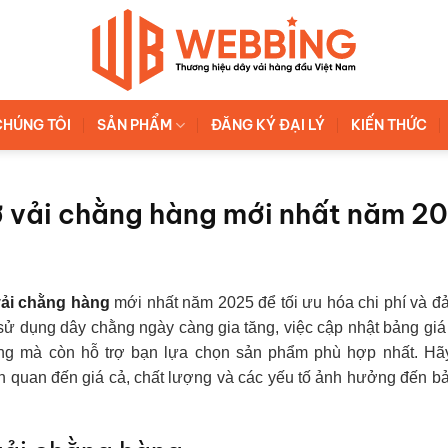
CHÚNG TÔI
SẢN PHẨM
ĐĂNG KÝ ĐẠI LÝ
KIẾN THỨC
ơ vải chằng hàng mới nhất năm 2
vải chằng hàng
mới nhất năm 2025 để tối ưu hóa chi phí và đ
sử dụng dây chằng ngày càng gia tăng, việc cập nhật bảng gi
ường mà còn hỗ trợ bạn lựa chọn sản phẩm phù hợp nhất. Hã
n quan đến giá cả, chất lượng và các yếu tố ảnh hưởng đến b