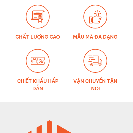
của
môi
trường
đến
độ
bền
dây
đai
chằng
CHẤT LƯỢNG CAO
MẪU MÃ ĐA DẠNG
hàng
CHIẾT KHẤU HẤP
VẬN CHUYỂN TẬN
DẪN
NƠI