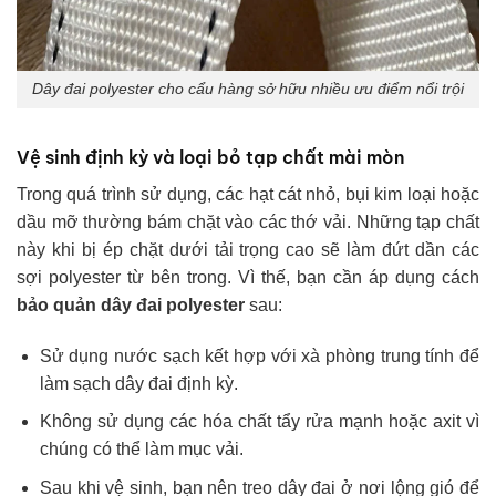
Dây đai polyester cho cẩu hàng sở hữu nhiều ưu điểm nổi trội
Vệ sinh định kỳ và loại bỏ tạp chất mài mòn
Trong quá trình sử dụng, các hạt cát nhỏ, bụi kim loại hoặc
dầu mỡ thường bám chặt vào các thớ vải. Những tạp chất
này khi bị ép chặt dưới tải trọng cao sẽ làm đứt dần các
sợi polyester từ bên trong. Vì thế, bạn cần áp dụng cách
bảo quản dây đai polyester
sau:
Sử dụng nước sạch kết hợp với xà phòng trung tính để
làm sạch dây đai định kỳ.
Không sử dụng các hóa chất tẩy rửa mạnh hoặc axit vì
chúng có thể làm mục vải.
Sau khi vệ sinh, bạn nên treo dây đai ở nơi lộng gió để