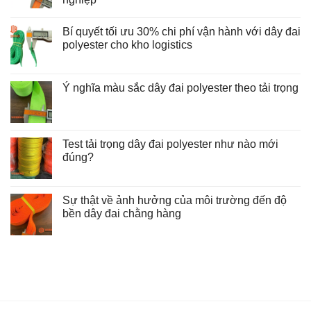
Không
có
Bí quyết tối ưu 30% chi phí vận hành với dây đai
bình
luận
polyester cho kho logistics
ở
Hướng
Không
dẫn
có
kỹ
bình
thuật
luận
Ý nghĩa màu sắc dây đai polyester theo tải trọng
và
ở
Không
quy
Bí
có
trình
quyết
bình
kiểm
tối
luận
tra
ưu
ở
độ
30%
Test tải trọng dây đai polyester như nào mới
Ý
mòn
chi
nghĩa
đúng?
dây
phí
màu
đai
vận
Không
sắc
polyester
hành
có
dây
trong
với
bình
đai
bốc
dây
luận
Sự thật về ảnh hưởng của môi trường đến độ
polyester
xếp
đai
ở
theo
công
polyester
bền dây đai chằng hàng
Test
tải
nghiệp
cho
tải
trọng
Không
kho
trọng
có
logistics
dây
bình
đai
luận
polyester
ở
như
Sự
nào
thật
mới
về
đúng?
ảnh
hưởng