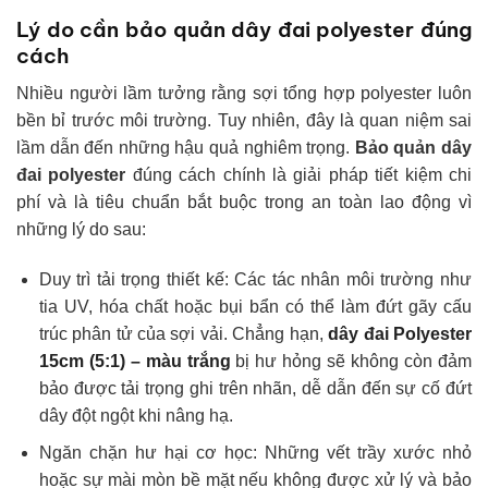
Lý do cần bảo quản dây đai polyester đúng
cách
Nhiều người lầm tưởng rằng sợi tổng hợp polyester luôn
bền bỉ trước môi trường. Tuy nhiên, đây là quan niệm sai
lầm dẫn đến những hậu quả nghiêm trọng.
Bảo quản dây
đai polyester
đúng cách chính là giải pháp tiết kiệm chi
phí và là tiêu chuẩn bắt buộc trong an toàn lao động vì
những lý do sau:
Duy trì tải trọng thiết kế: Các tác nhân môi trường như
tia UV, hóa chất hoặc bụi bẩn có thể làm đứt gãy cấu
trúc phân tử của sợi vải. Chẳng hạn,
dây đai Polyester
15cm (5:1) – màu trắng
bị hư hỏng sẽ không còn đảm
bảo được tải trọng ghi trên nhãn, dễ dẫn đến sự cố đứt
dây đột ngột khi nâng hạ.
Ngăn chặn hư hại cơ học: Những vết trầy xước nhỏ
hoặc sự mài mòn bề mặt nếu không được xử lý và bảo