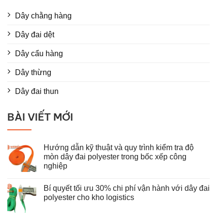
Dây chằng hàng
Dây đai dệt
Dây cẩu hàng
Dây thừng
Dây đai thun
BÀI VIẾT MỚI
Hướng dẫn kỹ thuật và quy trình kiểm tra độ
mòn dây đai polyester trong bốc xếp công
nghiệp
Không
có
Bí quyết tối ưu 30% chi phí vận hành với dây đai
bình
luận
polyester cho kho logistics
ở
Hướng
Không
dẫn
có