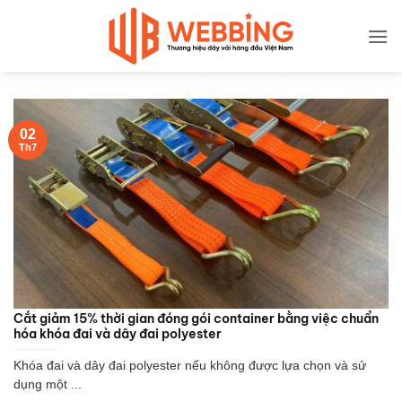
Bỏ
qua
nội
dung
02
Th7
Cắt giảm 15% thời gian đóng gói container bằng việc chuẩn
hóa khóa đai và dây đai polyester
Khóa đai và dây đai polyester nếu không được lựa chọn và sử
dụng một ...