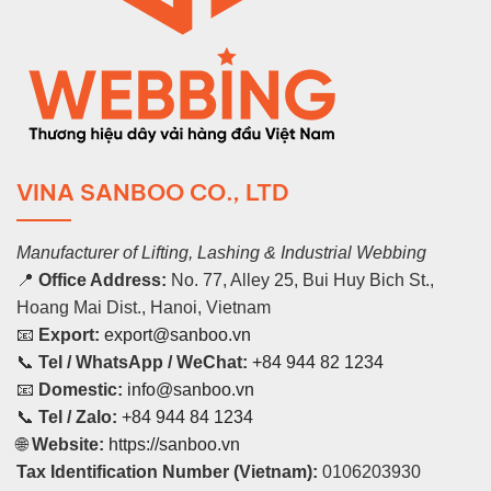
VINA SANBOO CO., LTD
Manufacturer of Lifting, Lashing & Industrial Webbing
📍
Office Address:
No. 77, Alley 25, Bui Huy Bich St.,
Hoang Mai Dist., Hanoi, Vietnam
📧
Export:
export@sanboo.vn
📞
Tel / WhatsApp / WeChat:
+84 944 82 1234
📧
Domestic:
info@sanboo.vn
📞
Tel / Zalo:
+84 944 84 1234
🌐
Website:
https://sanboo.vn
Tax Identification Number (Vietnam):
0106203930