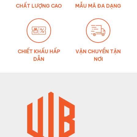
chằng
CHẤT LƯỢNG CAO
MẪU MÃ ĐA DẠNG
hàng
CHIẾT KHẤU HẤP
VẬN CHUYỂN TẬN
DẪN
NƠI