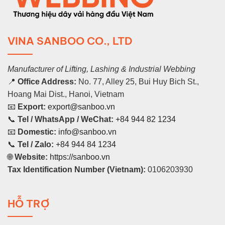
VINA SANBOO CO., LTD
Manufacturer of Lifting, Lashing & Industrial Webbing
📍
Office Address:
No. 77, Alley 25, Bui Huy Bich St.,
Hoang Mai Dist., Hanoi, Vietnam
📧
Export:
export@sanboo.vn
📞
Tel / WhatsApp / WeChat:
+84 944 82 1234
📧
Domestic:
info@sanboo.vn
📞
Tel / Zalo:
+84 944 84 1234
🌐
Website:
https://sanboo.vn
Tax Identification Number (Vietnam):
0106203930
HỖ TRỢ