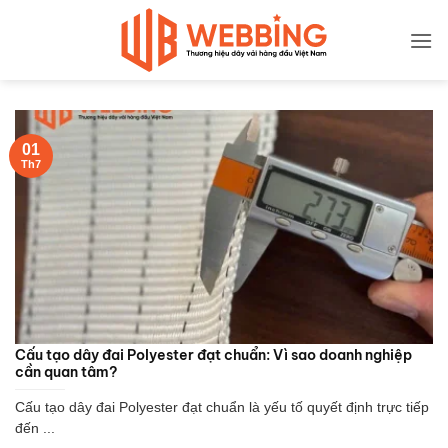
Bỏ
qua
nội
dung
01
Th7
Cấu tạo dây đai Polyester đạt chuẩn: Vì sao doanh nghiệp
cần quan tâm?
Cấu tạo dây đai Polyester đạt chuẩn là yếu tố quyết định trực tiếp
đến ...