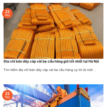
23
Th1
Địa chỉ bán dây cáp vải bẹ cẩu hàng giá tốt nhất tại Hà Nội
Tìm kiếm địa chỉ bán dây cáp vải bẹ cẩu hàng uy tín là một ...
23
Th1