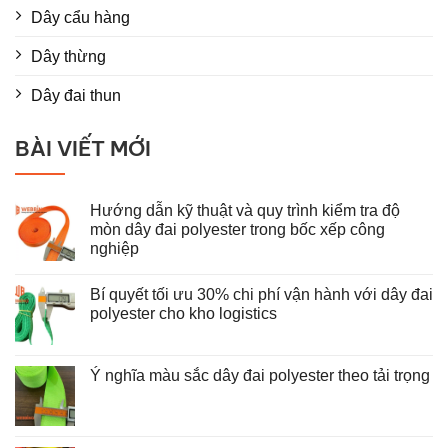
Dây cẩu hàng
Dây thừng
Dây đai thun
BÀI VIẾT MỚI
Hướng dẫn kỹ thuật và quy trình kiểm tra độ
mòn dây đai polyester trong bốc xếp công
nghiệp
Không
có
Bí quyết tối ưu 30% chi phí vận hành với dây đai
bình
luận
polyester cho kho logistics
ở
Hướng
Không
dẫn
có
kỹ
bình
thuật
luận
Ý nghĩa màu sắc dây đai polyester theo tải trọng
và
ở
Không
quy
Bí
có
trình
quyết
bình
kiểm
tối
luận
tra
ưu
ở