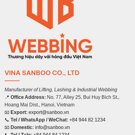
VINA SANBOO CO., LTD
Manufacturer of Lifting, Lashing & Industrial Webbing
📍
Office Address:
No. 77, Alley 25, Bui Huy Bich St.,
Hoang Mai Dist., Hanoi, Vietnam
📧
Export:
export@sanboo.vn
📞
Tel / WhatsApp / WeChat:
+84 944 82 1234
📧
Domestic:
info@sanboo.vn
📞
Tel / Zalo:
+84 944 84 1234