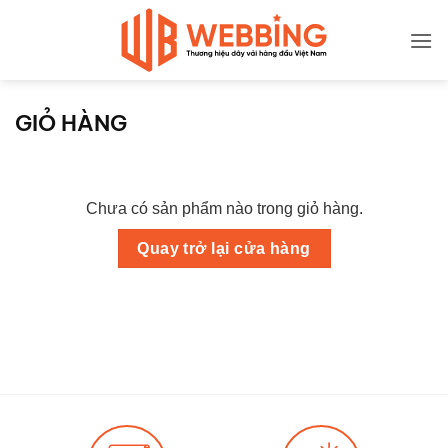
Bỏ
qua
nội
dung
GIỎ HÀNG
Chưa có sản phẩm nào trong giỏ hàng.
Quay trở lại cửa hàng